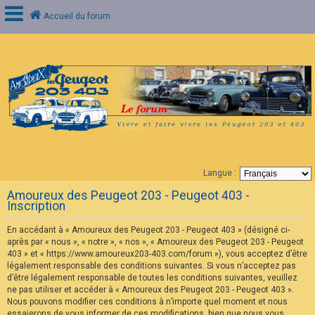
Accueil du forum
C
o
n
n
e
x
i
o
n
Langue :
F
Amoureux des Peugeot 203 - Peugeot 403 -
A
Inscription
Q
En accédant à « Amoureux des Peugeot 203 - Peugeot 403 » (désigné ci-
après par « nous », « notre », « nos », « Amoureux des Peugeot 203 - Peugeot
403 » et « https://www.amoureux203-403.com/forum »), vous acceptez d’être
légalement responsable des conditions suivantes. Si vous n’acceptez pas
d’être légalement responsable de toutes les conditions suivantes, veuillez
ne pas utiliser et accéder à « Amoureux des Peugeot 203 - Peugeot 403 ».
Nous pouvons modifier ces conditions à n’importe quel moment et nous
essaierons de vous informer de ces modifications, bien que nous vous