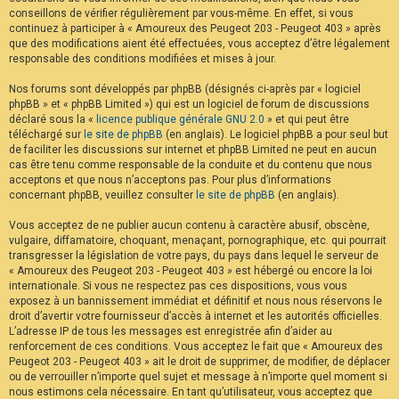
conseillons de vérifier régulièrement par vous-même. En effet, si vous
continuez à participer à « Amoureux des Peugeot 203 - Peugeot 403 » après
que des modifications aient été effectuées, vous acceptez d’être légalement
responsable des conditions modifiées et mises à jour.
Nos forums sont développés par phpBB (désignés ci-après par « logiciel
phpBB » et « phpBB Limited ») qui est un logiciel de forum de discussions
déclaré sous la «
licence publique générale GNU 2.0
» et qui peut être
téléchargé sur
le site de phpBB
(en anglais). Le logiciel phpBB a pour seul but
de faciliter les discussions sur internet et phpBB Limited ne peut en aucun
cas être tenu comme responsable de la conduite et du contenu que nous
acceptons et que nous n’acceptons pas. Pour plus d’informations
concernant phpBB, veuillez consulter
le site de phpBB
(en anglais).
Vous acceptez de ne publier aucun contenu à caractère abusif, obscène,
vulgaire, diffamatoire, choquant, menaçant, pornographique, etc. qui pourrait
transgresser la législation de votre pays, du pays dans lequel le serveur de
« Amoureux des Peugeot 203 - Peugeot 403 » est hébergé ou encore la loi
internationale. Si vous ne respectez pas ces dispositions, vous vous
exposez à un bannissement immédiat et définitif et nous nous réservons le
droit d’avertir votre fournisseur d’accès à internet et les autorités officielles.
L’adresse IP de tous les messages est enregistrée afin d’aider au
renforcement de ces conditions. Vous acceptez le fait que « Amoureux des
Peugeot 203 - Peugeot 403 » ait le droit de supprimer, de modifier, de déplacer
ou de verrouiller n’importe quel sujet et message à n’importe quel moment si
nous estimons cela nécessaire. En tant qu’utilisateur, vous acceptez que