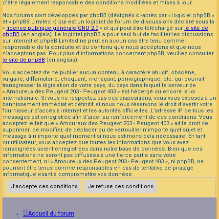
d’être légalement responsable des conditions modifiées et mises à jour.
Nos forums sont développés par phpBB (désignés ci-après par « logiciel phpBB »
et « phpBB Limited ») qui est un logiciel de forum de discussions déclaré sous la
«
licence publique générale GNU 2.0
» et qui peut être téléchargé sur
le site de
phpBB
(en anglais). Le logiciel phpBB a pour seul but de faciliter les discussions
sur internet et phpBB Limited ne peut en aucun cas être tenu comme
responsable de la conduite et du contenu que nous acceptons et que nous
n’acceptons pas. Pour plus d’informations concernant phpBB, veuillez consulter
le site de phpBB
(en anglais).
Vous acceptez de ne publier aucun contenu à caractère abusif, obscène,
vulgaire, diffamatoire, choquant, menaçant, pornographique, etc. qui pourrait
transgresser la législation de votre pays, du pays dans lequel le serveur de
« Amoureux des Peugeot 203 - Peugeot 403 » est hébergé ou encore la loi
internationale. Si vous ne respectez pas ces dispositions, vous vous exposez à un
bannissement immédiat et définitif et nous nous réservons le droit d’avertir votre
fournisseur d’accès à internet et les autorités officielles. L’adresse IP de tous les
messages est enregistrée afin d’aider au renforcement de ces conditions. Vous
acceptez le fait que « Amoureux des Peugeot 203 - Peugeot 403 » ait le droit de
supprimer, de modifier, de déplacer ou de verrouiller n’importe quel sujet et
message à n’importe quel moment si nous estimons cela nécessaire. En tant
qu’utilisateur, vous acceptez que toutes les informations que vous avez
renseignées soient enregistrées dans notre base de données. Bien que ces
informations ne seront pas diffusées à une tierce partie sans votre
consentement, ni « Amoureux des Peugeot 203 - Peugeot 403 », ni phpBB, ne
pourront être tenus comme responsables en cas de tentative de piratage
informatique visant à compromettre vos données.
Accueil du forum