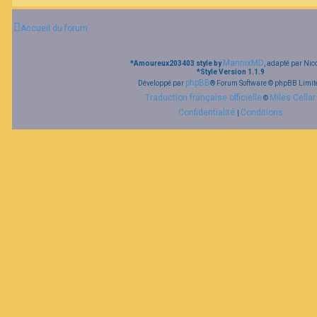
Accueil du forum
MannixMD
*
Amoureux203403 style by
, adapté par Nic
*
Style Version 1.1.9
phpBB
Développé par
® Forum Software © phpBB Limit
Traduction française officielle
Miles Cellar
©
Confidentialité
Conditions
|