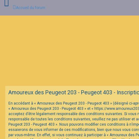
Accueil du forum
C
o
n
n
e
x
i
o
n
F
Amoureux des Peugeot 203 - Peugeot 403 - Inscripti
A
Q
En accédant à « Amoureux des Peugeot 203 - Peugeot 403 » (désigné ci-après 
« Amoureux des Peugeot 203 - Peugeot 403 » et « https://www.amoureux20
acceptez d’être légalement responsable des conditions suivantes. Si vous 
responsable de toutes les conditions suivantes, veuillez ne pas utiliser et
Peugeot 203 - Peugeot 403 ». Nous pouvons modifier ces conditions à n’im
essaierons de vous informer de ces modifications, bien que nous vous conse
par vous-même. En effet, si vous continuez à participer à « Amoureux des P