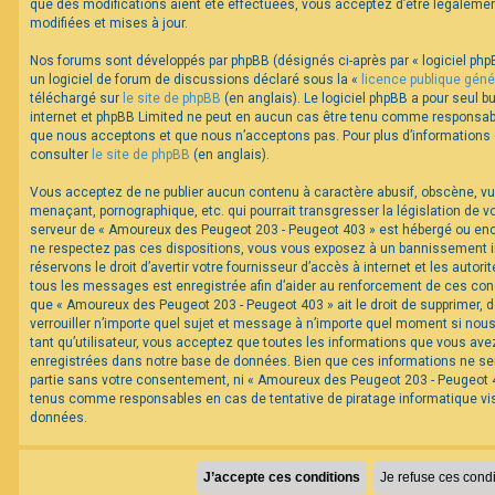
que des modifications aient été effectuées, vous acceptez d’être légaleme
modifiées et mises à jour.
Nos forums sont développés par phpBB (désignés ci-après par « logiciel phpB
un logiciel de forum de discussions déclaré sous la «
licence publique géné
téléchargé sur
le site de phpBB
(en anglais). Le logiciel phpBB a pour seul bu
internet et phpBB Limited ne peut en aucun cas être tenu comme responsabl
que nous acceptons et que nous n’acceptons pas. Pour plus d’informations
consulter
le site de phpBB
(en anglais).
Vous acceptez de ne publier aucun contenu à caractère abusif, obscène, vul
menaçant, pornographique, etc. qui pourrait transgresser la législation de v
serveur de « Amoureux des Peugeot 203 - Peugeot 403 » est hébergé ou encor
ne respectez pas ces dispositions, vous vous exposez à un bannissement im
réservons le droit d’avertir votre fournisseur d’accès à internet et les autorit
tous les messages est enregistrée afin d’aider au renforcement de ces cond
que « Amoureux des Peugeot 203 - Peugeot 403 » ait le droit de supprimer, d
verrouiller n’importe quel sujet et message à n’importe quel moment si nou
tant qu’utilisateur, vous acceptez que toutes les informations que vous av
enregistrées dans notre base de données. Bien que ces informations ne ser
partie sans votre consentement, ni « Amoureux des Peugeot 203 - Peugeot 40
tenus comme responsables en cas de tentative de piratage informatique v
données.