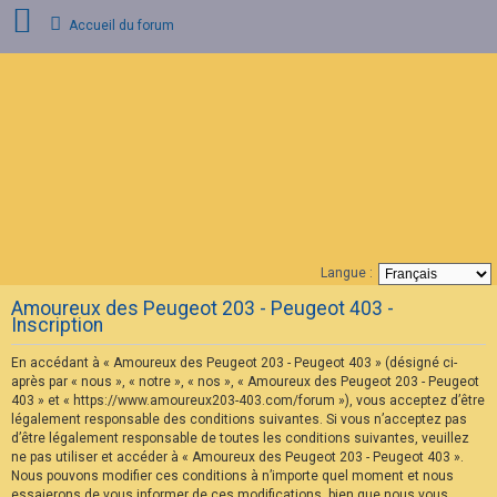
Accueil du forum
C
o
n
n
e
x
i
o
n
Langue :
F
Amoureux des Peugeot 203 - Peugeot 403 -
A
Inscription
Q
En accédant à « Amoureux des Peugeot 203 - Peugeot 403 » (désigné ci-
après par « nous », « notre », « nos », « Amoureux des Peugeot 203 - Peugeot
403 » et « https://www.amoureux203-403.com/forum »), vous acceptez d’être
légalement responsable des conditions suivantes. Si vous n’acceptez pas
d’être légalement responsable de toutes les conditions suivantes, veuillez
ne pas utiliser et accéder à « Amoureux des Peugeot 203 - Peugeot 403 ».
Nous pouvons modifier ces conditions à n’importe quel moment et nous
essaierons de vous informer de ces modifications, bien que nous vous