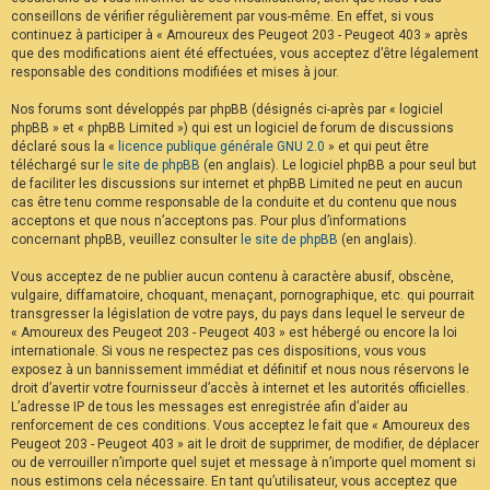
conseillons de vérifier régulièrement par vous-même. En effet, si vous
continuez à participer à « Amoureux des Peugeot 203 - Peugeot 403 » après
que des modifications aient été effectuées, vous acceptez d’être légalement
responsable des conditions modifiées et mises à jour.
Nos forums sont développés par phpBB (désignés ci-après par « logiciel
phpBB » et « phpBB Limited ») qui est un logiciel de forum de discussions
déclaré sous la «
licence publique générale GNU 2.0
» et qui peut être
téléchargé sur
le site de phpBB
(en anglais). Le logiciel phpBB a pour seul but
de faciliter les discussions sur internet et phpBB Limited ne peut en aucun
cas être tenu comme responsable de la conduite et du contenu que nous
acceptons et que nous n’acceptons pas. Pour plus d’informations
concernant phpBB, veuillez consulter
le site de phpBB
(en anglais).
Vous acceptez de ne publier aucun contenu à caractère abusif, obscène,
vulgaire, diffamatoire, choquant, menaçant, pornographique, etc. qui pourrait
transgresser la législation de votre pays, du pays dans lequel le serveur de
« Amoureux des Peugeot 203 - Peugeot 403 » est hébergé ou encore la loi
internationale. Si vous ne respectez pas ces dispositions, vous vous
exposez à un bannissement immédiat et définitif et nous nous réservons le
droit d’avertir votre fournisseur d’accès à internet et les autorités officielles.
L’adresse IP de tous les messages est enregistrée afin d’aider au
renforcement de ces conditions. Vous acceptez le fait que « Amoureux des
Peugeot 203 - Peugeot 403 » ait le droit de supprimer, de modifier, de déplacer
ou de verrouiller n’importe quel sujet et message à n’importe quel moment si
nous estimons cela nécessaire. En tant qu’utilisateur, vous acceptez que