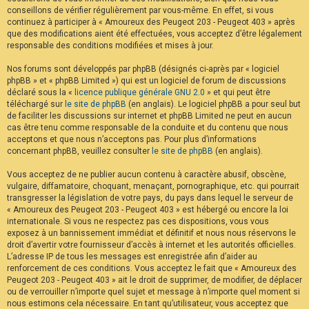
conseillons de vérifier régulièrement par vous-même. En effet, si vous
continuez à participer à « Amoureux des Peugeot 203 - Peugeot 403 » après
que des modifications aient été effectuées, vous acceptez d’être légalement
responsable des conditions modifiées et mises à jour.
Nos forums sont développés par phpBB (désignés ci-après par « logiciel
phpBB » et « phpBB Limited ») qui est un logiciel de forum de discussions
déclaré sous la «
licence publique générale GNU 2.0
» et qui peut être
téléchargé sur
le site de phpBB
(en anglais). Le logiciel phpBB a pour seul but
de faciliter les discussions sur internet et phpBB Limited ne peut en aucun
cas être tenu comme responsable de la conduite et du contenu que nous
acceptons et que nous n’acceptons pas. Pour plus d’informations
concernant phpBB, veuillez consulter
le site de phpBB
(en anglais).
Vous acceptez de ne publier aucun contenu à caractère abusif, obscène,
vulgaire, diffamatoire, choquant, menaçant, pornographique, etc. qui pourrait
transgresser la législation de votre pays, du pays dans lequel le serveur de
« Amoureux des Peugeot 203 - Peugeot 403 » est hébergé ou encore la loi
internationale. Si vous ne respectez pas ces dispositions, vous vous
exposez à un bannissement immédiat et définitif et nous nous réservons le
droit d’avertir votre fournisseur d’accès à internet et les autorités officielles.
L’adresse IP de tous les messages est enregistrée afin d’aider au
renforcement de ces conditions. Vous acceptez le fait que « Amoureux des
Peugeot 203 - Peugeot 403 » ait le droit de supprimer, de modifier, de déplacer
ou de verrouiller n’importe quel sujet et message à n’importe quel moment si
nous estimons cela nécessaire. En tant qu’utilisateur, vous acceptez que