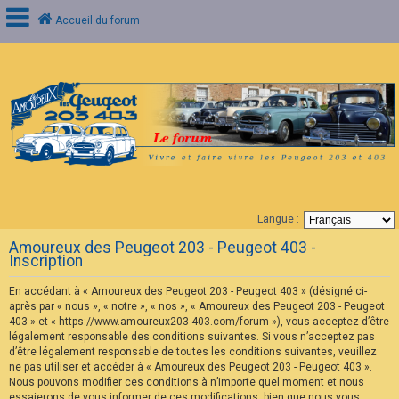
Accueil du forum
C
o
n
n
e
x
i
o
n
Langue :
F
Amoureux des Peugeot 203 - Peugeot 403 -
A
Inscription
Q
En accédant à « Amoureux des Peugeot 203 - Peugeot 403 » (désigné ci-
après par « nous », « notre », « nos », « Amoureux des Peugeot 203 - Peugeot
403 » et « https://www.amoureux203-403.com/forum »), vous acceptez d’être
légalement responsable des conditions suivantes. Si vous n’acceptez pas
d’être légalement responsable de toutes les conditions suivantes, veuillez
ne pas utiliser et accéder à « Amoureux des Peugeot 203 - Peugeot 403 ».
Nous pouvons modifier ces conditions à n’importe quel moment et nous
essaierons de vous informer de ces modifications, bien que nous vous