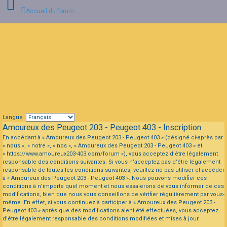
Accueil du forum
Connexion
FAQ
Langue :
Amoureux des Peugeot 203 - Peugeot 403 - Inscription
En accédant à « Amoureux des Peugeot 203 - Peugeot 403 » (désigné ci-après par
« nous », « notre », « nos », « Amoureux des Peugeot 203 - Peugeot 403 » et
« https://www.amoureux203-403.com/forum »), vous acceptez d’être légalement
responsable des conditions suivantes. Si vous n’acceptez pas d’être légalement
responsable de toutes les conditions suivantes, veuillez ne pas utiliser et accéder
à « Amoureux des Peugeot 203 - Peugeot 403 ». Nous pouvons modifier ces
conditions à n’importe quel moment et nous essaierons de vous informer de ces
modifications, bien que nous vous conseillons de vérifier régulièrement par vous-
même. En effet, si vous continuez à participer à « Amoureux des Peugeot 203 -
Peugeot 403 » après que des modifications aient été effectuées, vous acceptez
d’être légalement responsable des conditions modifiées et mises à jour.