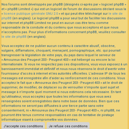
Nos forums sont développés par phpBB (désignés ci-après par « logiciel phpBB »
et « phpBB Limited ») qui est un logiciel de forum de discussions déclaré sous la
«
licence publique générale GNU 2.0
» et qui peut être téléchargé sur
le site de
phpBB
(en anglais). Le logiciel phpBB a pour seul but de faciliter les discussions
sur internet et phpBB Limited ne peut en aucun cas être tenu comme
responsable de la conduite et du contenu que nous acceptons et que nous
n’acceptons pas. Pour plus d’informations concernant phpBB, veuillez consulter
le site de phpBB
(en anglais).
Vous acceptez de ne publier aucun contenu à caractère abusif, obscène,
vulgaire, diffamatoire, choquant, menaçant, pornographique, etc. qui pourrait
transgresser la législation de votre pays, du pays dans lequel le serveur de
« Amoureux des Peugeot 203 - Peugeot 403 » est hébergé ou encore la loi
internationale. Si vous ne respectez pas ces dispositions, vous vous exposez à un
bannissement immédiat et définitif et nous nous réservons le droit d’avertir votre
fournisseur d’accès à internet et les autorités officielles. L’adresse IP de tous les
messages est enregistrée afin d’aider au renforcement de ces conditions. Vous
acceptez le fait que « Amoureux des Peugeot 203 - Peugeot 403 » ait le droit de
supprimer, de modifier, de déplacer ou de verrouiller n’importe quel sujet et
message à n’importe quel moment si nous estimons cela nécessaire. En tant
qu’utilisateur, vous acceptez que toutes les informations que vous avez
renseignées soient enregistrées dans notre base de données. Bien que ces
informations ne seront pas diffusées à une tierce partie sans votre
consentement, ni « Amoureux des Peugeot 203 - Peugeot 403 », ni phpBB, ne
pourront être tenus comme responsables en cas de tentative de piratage
informatique visant à compromettre vos données.