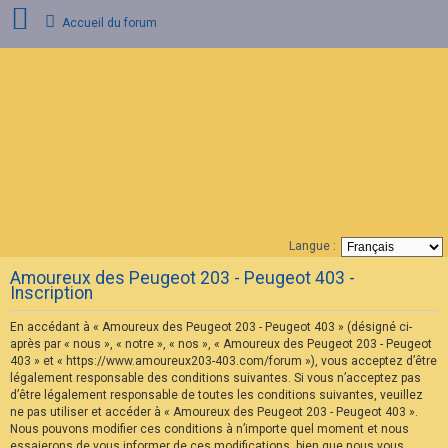
Accueil du forum
C
o
n
n
e
x
i
o
n
Langue :
F
Amoureux des Peugeot 203 - Peugeot 403 -
A
Inscription
Q
En accédant à « Amoureux des Peugeot 203 - Peugeot 403 » (désigné ci-
après par « nous », « notre », « nos », « Amoureux des Peugeot 203 - Peugeot
403 » et « https://www.amoureux203-403.com/forum »), vous acceptez d’être
légalement responsable des conditions suivantes. Si vous n’acceptez pas
d’être légalement responsable de toutes les conditions suivantes, veuillez
ne pas utiliser et accéder à « Amoureux des Peugeot 203 - Peugeot 403 ».
Nous pouvons modifier ces conditions à n’importe quel moment et nous
essaierons de vous informer de ces modifications, bien que nous vous