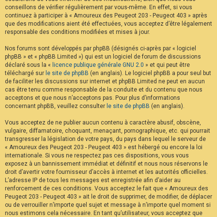
conseillons de vérifier régulièrement par vous-même. En effet, si vous
continuez à participer à « Amoureux des Peugeot 203 - Peugeot 403 » après
que des modifications aient été effectuées, vous acceptez d’être légalement
responsable des conditions modifiées et mises à jour.
Nos forums sont développés par phpBB (désignés ci-après par « logiciel
phpBB » et « phpBB Limited ») qui est un logiciel de forum de discussions
déclaré sous la «
licence publique générale GNU 2.0
» et qui peut être
téléchargé sur
le site de phpBB
(en anglais). Le logiciel phpBB a pour seul but
de faciliter les discussions sur internet et phpBB Limited ne peut en aucun
cas être tenu comme responsable de la conduite et du contenu que nous
acceptons et que nous n’acceptons pas. Pour plus d’informations
concernant phpBB, veuillez consulter
le site de phpBB
(en anglais).
Vous acceptez de ne publier aucun contenu à caractère abusif, obscène,
vulgaire, diffamatoire, choquant, menaçant, pornographique, etc. qui pourrait
transgresser la législation de votre pays, du pays dans lequel le serveur de
« Amoureux des Peugeot 203 - Peugeot 403 » est hébergé ou encore la loi
internationale. Si vous ne respectez pas ces dispositions, vous vous
exposez à un bannissement immédiat et définitif et nous nous réservons le
droit d’avertir votre fournisseur d’accès à internet et les autorités officielles.
L’adresse IP de tous les messages est enregistrée afin d’aider au
renforcement de ces conditions. Vous acceptez le fait que « Amoureux des
Peugeot 203 - Peugeot 403 » ait le droit de supprimer, de modifier, de déplacer
ou de verrouiller n’importe quel sujet et message à n’importe quel moment si
nous estimons cela nécessaire. En tant qu’utilisateur, vous acceptez que