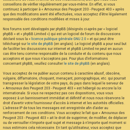
conseillons de vérifier régulièrement par vous-même. En effet, si vous
continuez à participer à « Amoureux des Peugeot 203 - Peugeot 403 » après
que des modifications aient été effectuées, vous acceptez d’être légalement
responsable des conditions modifiées et mises à jour.
Nos forums sont développés par phpBB (désignés ci-après par « logiciel
phpBB » et « phpBB Limited ») qui est un logiciel de forum de discussions
déclaré sous la «
licence publique générale GNU 2.0
» et qui peut être
téléchargé sur
le site de phpBB
(en anglais). Le logiciel phpBB a pour seul but
de faciliter les discussions sur internet et phpBB Limited ne peut en aucun
cas être tenu comme responsable de la conduite et du contenu que nous
acceptons et que nous n’acceptons pas. Pour plus d’informations
concernant phpBB, veuillez consulter
le site de phpBB
(en anglais).
Vous acceptez de ne publier aucun contenu à caractère abusif, obscène,
vulgaire, diffamatoire, choquant, menaçant, pornographique, etc. qui pourrait
transgresser la législation de votre pays, du pays dans lequel le serveur de
« Amoureux des Peugeot 203 - Peugeot 403 » est hébergé ou encore la loi
internationale. Si vous ne respectez pas ces dispositions, vous vous
exposez à un bannissement immédiat et définitif et nous nous réservons le
droit d’avertir votre fournisseur d’accès à internet et les autorités officielles.
L’adresse IP de tous les messages est enregistrée afin d’aider au
renforcement de ces conditions. Vous acceptez le fait que « Amoureux des
Peugeot 203 - Peugeot 403 » ait le droit de supprimer, de modifier, de déplacer
ou de verrouiller n’importe quel sujet et message à n’importe quel moment si
nous estimons cela nécessaire. En tant qu’utilisateur, vous acceptez que