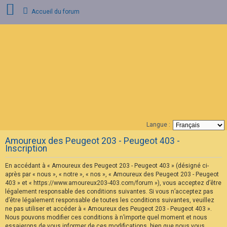
Accueil du forum
C
o
n
n
e
x
i
o
n
Langue :
F
Amoureux des Peugeot 203 - Peugeot 403 -
A
Inscription
Q
En accédant à « Amoureux des Peugeot 203 - Peugeot 403 » (désigné ci-
après par « nous », « notre », « nos », « Amoureux des Peugeot 203 - Peugeot
403 » et « https://www.amoureux203-403.com/forum »), vous acceptez d’être
légalement responsable des conditions suivantes. Si vous n’acceptez pas
d’être légalement responsable de toutes les conditions suivantes, veuillez
ne pas utiliser et accéder à « Amoureux des Peugeot 203 - Peugeot 403 ».
Nous pouvons modifier ces conditions à n’importe quel moment et nous
essaierons de vous informer de ces modifications, bien que nous vous