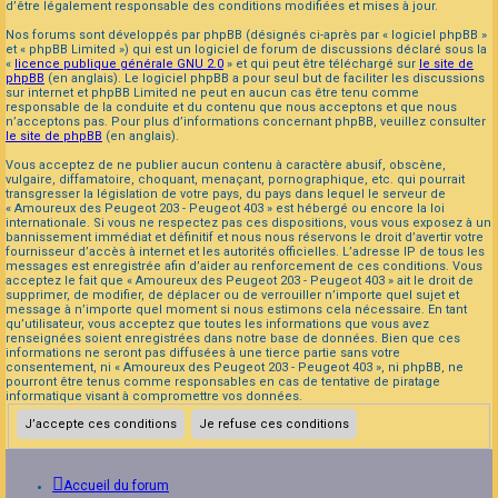
d’être légalement responsable des conditions modifiées et mises à jour.
Nos forums sont développés par phpBB (désignés ci-après par « logiciel phpBB »
et « phpBB Limited ») qui est un logiciel de forum de discussions déclaré sous la
«
licence publique générale GNU 2.0
» et qui peut être téléchargé sur
le site de
phpBB
(en anglais). Le logiciel phpBB a pour seul but de faciliter les discussions
sur internet et phpBB Limited ne peut en aucun cas être tenu comme
responsable de la conduite et du contenu que nous acceptons et que nous
n’acceptons pas. Pour plus d’informations concernant phpBB, veuillez consulter
le site de phpBB
(en anglais).
Vous acceptez de ne publier aucun contenu à caractère abusif, obscène,
vulgaire, diffamatoire, choquant, menaçant, pornographique, etc. qui pourrait
transgresser la législation de votre pays, du pays dans lequel le serveur de
« Amoureux des Peugeot 203 - Peugeot 403 » est hébergé ou encore la loi
internationale. Si vous ne respectez pas ces dispositions, vous vous exposez à un
bannissement immédiat et définitif et nous nous réservons le droit d’avertir votre
fournisseur d’accès à internet et les autorités officielles. L’adresse IP de tous les
messages est enregistrée afin d’aider au renforcement de ces conditions. Vous
acceptez le fait que « Amoureux des Peugeot 203 - Peugeot 403 » ait le droit de
supprimer, de modifier, de déplacer ou de verrouiller n’importe quel sujet et
message à n’importe quel moment si nous estimons cela nécessaire. En tant
qu’utilisateur, vous acceptez que toutes les informations que vous avez
renseignées soient enregistrées dans notre base de données. Bien que ces
informations ne seront pas diffusées à une tierce partie sans votre
consentement, ni « Amoureux des Peugeot 203 - Peugeot 403 », ni phpBB, ne
pourront être tenus comme responsables en cas de tentative de piratage
informatique visant à compromettre vos données.
Accueil du forum