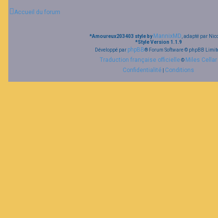
Accueil du forum
MannixMD
*
Amoureux203403 style by
, adapté par Nic
*
Style Version 1.1.9
phpBB
Développé par
® Forum Software © phpBB Limit
Traduction française officielle
Miles Cellar
©
Confidentialité
Conditions
|