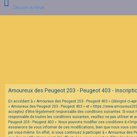
Accueil du forum
C
o
n
n
e
x
i
o
n
F
Amoureux des Peugeot 203 - Peugeot 403 - Inscripti
A
Q
En accédant à « Amoureux des Peugeot 203 - Peugeot 403 » (désigné ci-après 
« Amoureux des Peugeot 203 - Peugeot 403 » et « https://www.amoureux20
acceptez d’être légalement responsable des conditions suivantes. Si vous 
responsable de toutes les conditions suivantes, veuillez ne pas utiliser et
Peugeot 203 - Peugeot 403 ». Nous pouvons modifier ces conditions à n’im
essaierons de vous informer de ces modifications, bien que nous vous conse
par vous-même. En effet, si vous continuez à participer à « Amoureux des P