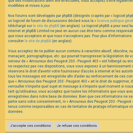
que des modifications aient été effectuées, vous acceptez d’être légaleme
modifiées et mises à jour.
Nos forums sont développés par phpBB (désignés ci-après par « logiciel phpB
un logiciel de forum de discussions déclaré sous la «
licence publique géné
téléchargé sur
le site de phpBB
(en anglais). Le logiciel phpBB a pour seul bu
internet et phpBB Limited ne peut en aucun cas être tenu comme responsabl
que nous acceptons et que nous n’acceptons pas. Pour plus d’informations
consulter
le site de phpBB
(en anglais).
Vous acceptez de ne publier aucun contenu à caractère abusif, obscène, vul
menaçant, pornographique, etc. qui pourrait transgresser la législation de v
serveur de « Amoureux des Peugeot 203 - Peugeot 403 » est hébergé ou encor
ne respectez pas ces dispositions, vous vous exposez à un bannissement im
réservons le droit d’avertir votre fournisseur d’accès à internet et les autorit
tous les messages est enregistrée afin d’aider au renforcement de ces cond
que « Amoureux des Peugeot 203 - Peugeot 403 » ait le droit de supprimer, d
verrouiller n’importe quel sujet et message à n’importe quel moment si nou
tant qu’utilisateur, vous acceptez que toutes les informations que vous av
enregistrées dans notre base de données. Bien que ces informations ne ser
partie sans votre consentement, ni « Amoureux des Peugeot 203 - Peugeot 40
tenus comme responsables en cas de tentative de piratage informatique v
données.