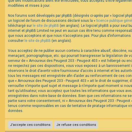
que des modifications aient été effectuées, vous acceptez d’être légaleme
modifiées et mises à jour.
Nos forums sont développés par phpBB (désignés ci-après par « logiciel phpB
un logiciel de forum de discussions déclaré sous la «
licence publique géné
téléchargé sur
le site de phpBB
(en anglais). Le logiciel phpBB a pour seul bu
internet et phpBB Limited ne peut en aucun cas être tenu comme responsabl
que nous acceptons et que nous n’acceptons pas. Pour plus d’informations
consulter
le site de phpBB
(en anglais).
Vous acceptez de ne publier aucun contenu à caractère abusif, obscène, vul
menaçant, pornographique, etc. qui pourrait transgresser la législation de v
serveur de « Amoureux des Peugeot 203 - Peugeot 403 » est hébergé ou encor
ne respectez pas ces dispositions, vous vous exposez à un bannissement im
réservons le droit d’avertir votre fournisseur d’accès à internet et les autorit
tous les messages est enregistrée afin d’aider au renforcement de ces cond
que « Amoureux des Peugeot 203 - Peugeot 403 » ait le droit de supprimer, d
verrouiller n’importe quel sujet et message à n’importe quel moment si nou
tant qu’utilisateur, vous acceptez que toutes les informations que vous av
enregistrées dans notre base de données. Bien que ces informations ne ser
partie sans votre consentement, ni « Amoureux des Peugeot 203 - Peugeot 40
tenus comme responsables en cas de tentative de piratage informatique v
données.