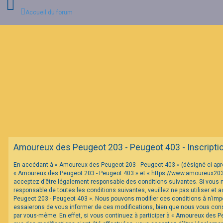
Accueil du forum
C
o
n
n
e
x
i
o
n
F
Amoureux des Peugeot 203 - Peugeot 403 - Inscripti
A
Q
En accédant à « Amoureux des Peugeot 203 - Peugeot 403 » (désigné ci-après 
« Amoureux des Peugeot 203 - Peugeot 403 » et « https://www.amoureux20
acceptez d’être légalement responsable des conditions suivantes. Si vous 
responsable de toutes les conditions suivantes, veuillez ne pas utiliser et
Peugeot 203 - Peugeot 403 ». Nous pouvons modifier ces conditions à n’im
essaierons de vous informer de ces modifications, bien que nous vous conse
par vous-même. En effet, si vous continuez à participer à « Amoureux des P