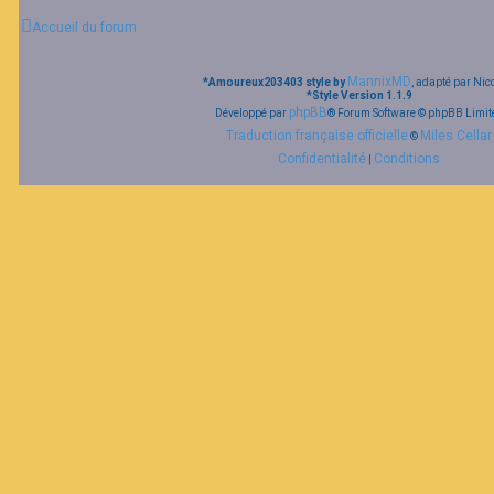
Accueil du forum
MannixMD
*
Amoureux203403 style by
, adapté par Nic
*
Style Version 1.1.9
phpBB
Développé par
® Forum Software © phpBB Limit
Traduction française officielle
Miles Cellar
©
Confidentialité
Conditions
|