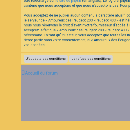
être téléchargé sur
le site de phpBB
(en anglais). Le logiciel phpB
contenu que nous acceptons et que nous n’acceptons pas. Pour pl
Vous acceptez de ne publier aucun contenu à caractère abusif, obs
le serveur de « Amoureux des Peugeot 203 - Peugeot 403 » est hébe
nous nous réservons le droit d’avertir votre fournisseur d’accès à 
acceptez le fait que « Amoureux des Peugeot 203 - Peugeot 403 » a
nécessaire. En tant qu’utilisateur, vous acceptez que toutes les
tierce partie sans votre consentement, ni « Amoureux des Peugeo
vos données.
Accueil du forum