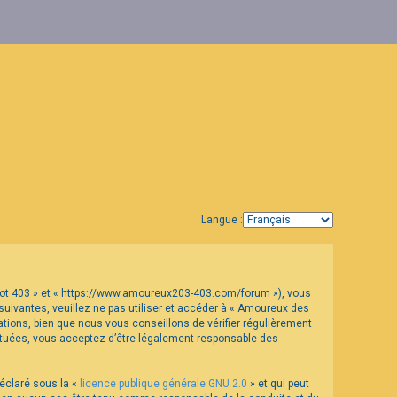
Langue :
geot 403 » et « https://www.amoureux203-403.com/forum »), vous
uivantes, veuillez ne pas utiliser et accéder à « Amoureux des
ions, bien que nous vous conseillons de vérifier régulièrement
ectuées, vous acceptez d’être légalement responsable des
déclaré sous la «
licence publique générale GNU 2.0
» et qui peut