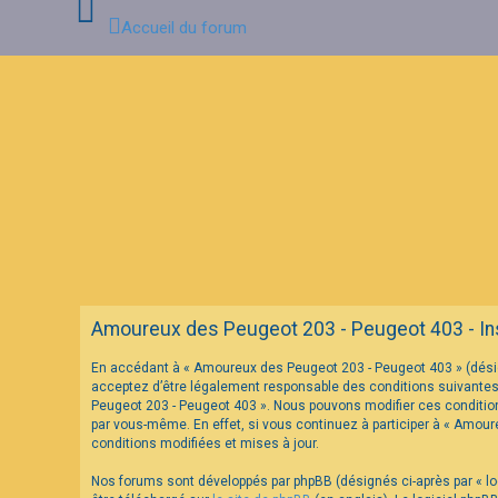
Accueil du forum
C
o
n
n
e
x
i
o
n
F
Amoureux des Peugeot 203 - Peugeot 403 - Ins
A
Q
En accédant à « Amoureux des Peugeot 203 - Peugeot 403 » (désig
acceptez d’être légalement responsable des conditions suivantes.
Peugeot 203 - Peugeot 403 ». Nous pouvons modifier ces condition
par vous-même. En effet, si vous continuez à participer à « Amou
conditions modifiées et mises à jour.
Nos forums sont développés par phpBB (désignés ci-après par « log