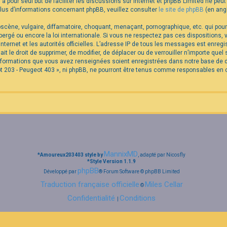
B a pour seul but de faciliter les discussions sur internet et phpBB Limited ne p
us d’informations concernant phpBB, veuillez consulter
le site de phpBB
(en angl
cène, vulgaire, diffamatoire, choquant, menaçant, pornographique, etc. qui pourra
rgé ou encore la loi internationale. Si vous ne respectez pas ces dispositions,
internet et les autorités officielles. L’adresse IP de tous les messages est enreg
it le droit de supprimer, de modifier, de déplacer ou de verrouiller n’importe qu
 informations que vous avez renseignées soient enregistrées dans notre base de
t 203 - Peugeot 403 », ni phpBB, ne pourront être tenus comme responsables en c
MannixMD
*
Amoureux203403 style by
, adapté par Nicosfly
*
Style Version 1.1.9
phpBB
Développé par
® Forum Software © phpBB Limited
Traduction française officielle
Miles Cellar
©
Confidentialité
Conditions
|