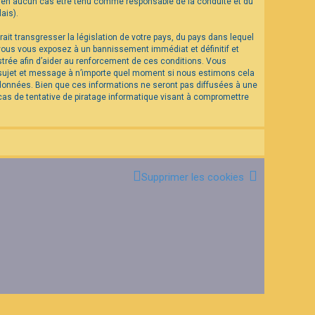
eut en aucun cas être tenu comme responsable de la conduite et du
ais).
it transgresser la législation de votre pays, du pays dans lequel
 vous vous exposez à un bannissement immédiat et définitif et
istrée afin d’aider au renforcement de ces conditions. Vous
el sujet et message à n’importe quel moment si nous estimons cela
 données. Bien que ces informations ne seront pas diffusées à une
as de tentative de piratage informatique visant à compromettre
Supprimer les cookies