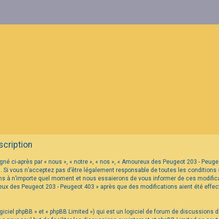
cription
né ci-après par « nous », « notre », « nos », « Amoureux des Peugeot 203 - Peu
 Si vous n’acceptez pas d’être légalement responsable de toutes les conditions s
s à n’importe quel moment et nous essaierons de vous informer de ces modificat
reux des Peugeot 203 - Peugeot 403 » après que des modifications aient été eff
iciel phpBB » et « phpBB Limited ») qui est un logiciel de forum de discussions 