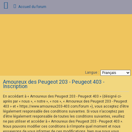
Accueil du forum
C
o
n
n
e
x
i
o
n
Langue :
F
Amoureux des Peugeot 203 - Peugeot 403 -
A
Inscription
Q
En accédant à « Amoureux des Peugeot 203 - Peugeot 403 » (désigné ci-
après par « nous », « notre », « nos », « Amoureux des Peugeot 203 - Peugeot
403 » et « https://www.amoureux203-403.com/forum »), vous acceptez d’être
légalement responsable des conditions suivantes. Si vous n’acceptez pas
d’être légalement responsable de toutes les conditions suivantes, veuillez
ne pas utiliser et accéder à « Amoureux des Peugeot 203 - Peugeot 403 ».
Nous pouvons modifier ces conditions à n’importe quel moment et nous
essaierons de vous informer de ces modifications, bien que nous vous