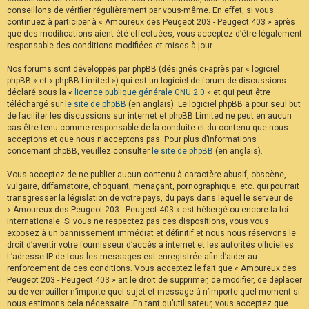
conseillons de vérifier régulièrement par vous-même. En effet, si vous
continuez à participer à « Amoureux des Peugeot 203 - Peugeot 403 » après
que des modifications aient été effectuées, vous acceptez d’être légalement
responsable des conditions modifiées et mises à jour.
Nos forums sont développés par phpBB (désignés ci-après par « logiciel
phpBB » et « phpBB Limited ») qui est un logiciel de forum de discussions
déclaré sous la «
licence publique générale GNU 2.0
» et qui peut être
téléchargé sur
le site de phpBB
(en anglais). Le logiciel phpBB a pour seul but
de faciliter les discussions sur internet et phpBB Limited ne peut en aucun
cas être tenu comme responsable de la conduite et du contenu que nous
acceptons et que nous n’acceptons pas. Pour plus d’informations
concernant phpBB, veuillez consulter
le site de phpBB
(en anglais).
Vous acceptez de ne publier aucun contenu à caractère abusif, obscène,
vulgaire, diffamatoire, choquant, menaçant, pornographique, etc. qui pourrait
transgresser la législation de votre pays, du pays dans lequel le serveur de
« Amoureux des Peugeot 203 - Peugeot 403 » est hébergé ou encore la loi
internationale. Si vous ne respectez pas ces dispositions, vous vous
exposez à un bannissement immédiat et définitif et nous nous réservons le
droit d’avertir votre fournisseur d’accès à internet et les autorités officielles.
L’adresse IP de tous les messages est enregistrée afin d’aider au
renforcement de ces conditions. Vous acceptez le fait que « Amoureux des
Peugeot 203 - Peugeot 403 » ait le droit de supprimer, de modifier, de déplacer
ou de verrouiller n’importe quel sujet et message à n’importe quel moment si
nous estimons cela nécessaire. En tant qu’utilisateur, vous acceptez que