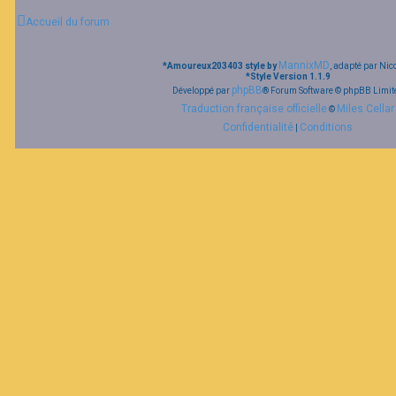
Accueil du forum
MannixMD
*
Amoureux203403 style by
, adapté par Nic
*
Style Version 1.1.9
phpBB
Développé par
® Forum Software © phpBB Limit
Traduction française officielle
Miles Cellar
©
Confidentialité
Conditions
|