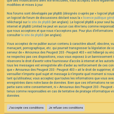
que des modifications aient été effectuées, vous acceptez d’être légaleme
modifiées et mises à jour.
Nos forums sont développés par phpBB (désignés ci-après par « logiciel phpB
un logiciel de forum de discussions déclaré sous la «
licence publique géné
téléchargé sur
le site de phpBB
(en anglais). Le logiciel phpBB a pour seul bu
internet et phpBB Limited ne peut en aucun cas être tenu comme responsabl
que nous acceptons et que nous n’acceptons pas. Pour plus d’informations
consulter
le site de phpBB
(en anglais).
Vous acceptez de ne publier aucun contenu à caractère abusif, obscène, vul
menaçant, pornographique, etc. qui pourrait transgresser la législation de v
serveur de « Amoureux des Peugeot 203 - Peugeot 403 » est hébergé ou encor
ne respectez pas ces dispositions, vous vous exposez à un bannissement im
réservons le droit d’avertir votre fournisseur d’accès à internet et les autorit
tous les messages est enregistrée afin d’aider au renforcement de ces cond
que « Amoureux des Peugeot 203 - Peugeot 403 » ait le droit de supprimer, d
verrouiller n’importe quel sujet et message à n’importe quel moment si nou
tant qu’utilisateur, vous acceptez que toutes les informations que vous av
enregistrées dans notre base de données. Bien que ces informations ne ser
partie sans votre consentement, ni « Amoureux des Peugeot 203 - Peugeot 40
tenus comme responsables en cas de tentative de piratage informatique v
données.