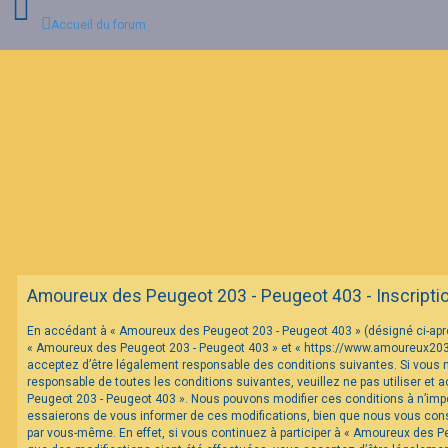
Accueil du forum
C
o
n
n
e
x
i
o
n
F
Amoureux des Peugeot 203 - Peugeot 403 - Inscripti
A
Q
En accédant à « Amoureux des Peugeot 203 - Peugeot 403 » (désigné ci-après 
« Amoureux des Peugeot 203 - Peugeot 403 » et « https://www.amoureux20
acceptez d’être légalement responsable des conditions suivantes. Si vous 
responsable de toutes les conditions suivantes, veuillez ne pas utiliser et
Peugeot 203 - Peugeot 403 ». Nous pouvons modifier ces conditions à n’im
essaierons de vous informer de ces modifications, bien que nous vous conse
par vous-même. En effet, si vous continuez à participer à « Amoureux des P