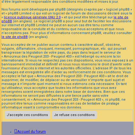
d’être légalement responsable des conditions modifiées et mises à jour.
Nos forums sont développés par phpBB (désignés ci-après par « logiciel phpBB »
et « phpBB Limited ») qui est un logiciel de forum de discussions déclaré sous la
«
licence publique générale GNU 2.0
» et qui peut être téléchargé sur
le site de
phpBB
(en anglais). Le logiciel phpBB a pour seul but de faciliter les discussions
sur internet et phpBB Limited ne peut en aucun cas être tenu comme
responsable de la conduite et du contenu que nous acceptons et que nous
n’acceptons pas. Pour plus d’informations concernant phpBB, veuillez consulter
le site de phpBB
(en anglais).
Vous acceptez de ne publier aucun contenu à caractère abusif, obscène,
vulgaire, diffamatoire, choquant, menaçant, pornographique, etc. qui pourrait
transgresser la législation de votre pays, du pays dans lequel le serveur de
« Amoureux des Peugeot 203 - Peugeot 403 » est hébergé ou encore la loi
internationale. Si vous ne respectez pas ces dispositions, vous vous exposez à un
bannissement immédiat et définitif et nous nous réservons le droit d’avertir votre
fournisseur d’accès à internet et les autorités officielles. L’adresse IP de tous les
messages est enregistrée afin d’aider au renforcement de ces conditions. Vous
acceptez le fait que « Amoureux des Peugeot 203 - Peugeot 403 » ait le droit de
supprimer, de modifier, de déplacer ou de verrouiller n’importe quel sujet et
message à n’importe quel moment si nous estimons cela nécessaire. En tant
qu’utilisateur, vous acceptez que toutes les informations que vous avez
renseignées soient enregistrées dans notre base de données. Bien que ces
informations ne seront pas diffusées à une tierce partie sans votre
consentement, ni « Amoureux des Peugeot 203 - Peugeot 403 », ni phpBB, ne
pourront être tenus comme responsables en cas de tentative de piratage
informatique visant à compromettre vos données.
Accueil du forum