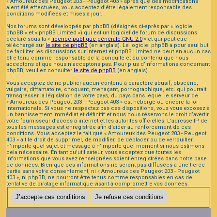
« Amoureux des Peugeot 203 - Peugeot 403 » après que des modifications
aient été effectuées, vous acceptez d’être légalement responsable des
conditions modifiées et mises à jour.
Nos forums sont développés par phpBB (désignés ci-après par « logiciel
phpBB » et « phpBB Limited ») qui est un logiciel de forum de discussions
déclaré sous la «
licence publique générale GNU 2.0
» et qui peut être
téléchargé sur
le site de phpBB
(en anglais). Le logiciel phpBB a pour seul but
de faciliter les discussions sur internet et phpBB Limited ne peut en aucun cas
être tenu comme responsable de la conduite et du contenu que nous
acceptons et que nous n’acceptons pas. Pour plus d’informations concernant
phpBB, veuillez consulter
le site de phpBB
(en anglais).
Vous acceptez de ne publier aucun contenu à caractère abusif, obscène,
vulgaire, diffamatoire, choquant, menaçant, pornographique, etc. qui pourrait
transgresser la législation de votre pays, du pays dans lequel le serveur de
« Amoureux des Peugeot 203 - Peugeot 403 » est hébergé ou encore la loi
internationale. Si vous ne respectez pas ces dispositions, vous vous exposez à
un bannissement immédiat et définitif et nous nous réservons le droit d’avertir
votre fournisseur d’accès à internet et les autorités officielles. L’adresse IP de
tous les messages est enregistrée afin d’aider au renforcement de ces
conditions. Vous acceptez le fait que « Amoureux des Peugeot 203 - Peugeot
403 » ait le droit de supprimer, de modifier, de déplacer ou de verrouiller
n’importe quel sujet et message à n’importe quel moment si nous estimons
cela nécessaire. En tant qu’utilisateur, vous acceptez que toutes les
informations que vous avez renseignées soient enregistrées dans notre base
de données. Bien que ces informations ne seront pas diffusées à une tierce
partie sans votre consentement, ni « Amoureux des Peugeot 203 - Peugeot
403 », ni phpBB, ne pourront être tenus comme responsables en cas de
tentative de piratage informatique visant à compromettre vos données.