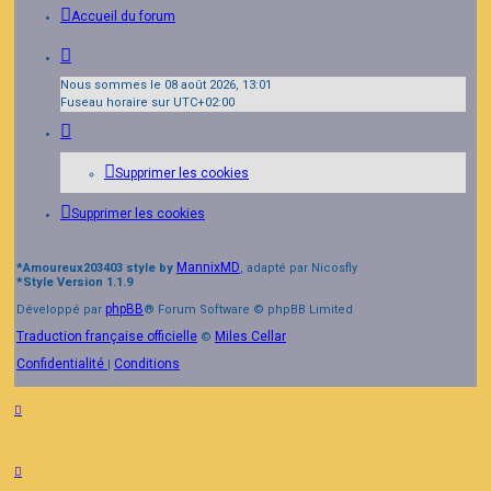
Accueil du forum
Nous sommes le 08 août 2026, 13:01
Fuseau horaire sur
UTC+02:00
Supprimer les cookies
Supprimer les cookies
MannixMD
*
Amoureux203403 style by
, adapté par Nicosfly
*
Style Version 1.1.9
phpBB
Développé par
® Forum Software © phpBB Limited
Traduction française officielle
Miles Cellar
©
Confidentialité
Conditions
|