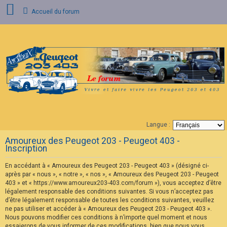
Accueil du forum
C
o
n
n
e
x
i
o
n
Langue :
F
Amoureux des Peugeot 203 - Peugeot 403 -
A
Inscription
Q
En accédant à « Amoureux des Peugeot 203 - Peugeot 403 » (désigné ci-
après par « nous », « notre », « nos », « Amoureux des Peugeot 203 - Peugeot
403 » et « https://www.amoureux203-403.com/forum »), vous acceptez d’être
légalement responsable des conditions suivantes. Si vous n’acceptez pas
d’être légalement responsable de toutes les conditions suivantes, veuillez
ne pas utiliser et accéder à « Amoureux des Peugeot 203 - Peugeot 403 ».
Nous pouvons modifier ces conditions à n’importe quel moment et nous
essaierons de vous informer de ces modifications, bien que nous vous