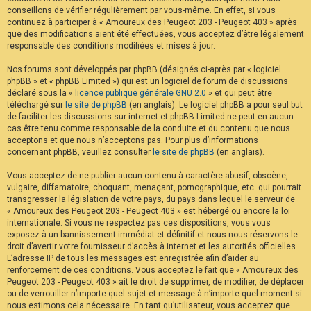
conseillons de vérifier régulièrement par vous-même. En effet, si vous
continuez à participer à « Amoureux des Peugeot 203 - Peugeot 403 » après
que des modifications aient été effectuées, vous acceptez d’être légalement
responsable des conditions modifiées et mises à jour.
Nos forums sont développés par phpBB (désignés ci-après par « logiciel
phpBB » et « phpBB Limited ») qui est un logiciel de forum de discussions
déclaré sous la «
licence publique générale GNU 2.0
» et qui peut être
téléchargé sur
le site de phpBB
(en anglais). Le logiciel phpBB a pour seul but
de faciliter les discussions sur internet et phpBB Limited ne peut en aucun
cas être tenu comme responsable de la conduite et du contenu que nous
acceptons et que nous n’acceptons pas. Pour plus d’informations
concernant phpBB, veuillez consulter
le site de phpBB
(en anglais).
Vous acceptez de ne publier aucun contenu à caractère abusif, obscène,
vulgaire, diffamatoire, choquant, menaçant, pornographique, etc. qui pourrait
transgresser la législation de votre pays, du pays dans lequel le serveur de
« Amoureux des Peugeot 203 - Peugeot 403 » est hébergé ou encore la loi
internationale. Si vous ne respectez pas ces dispositions, vous vous
exposez à un bannissement immédiat et définitif et nous nous réservons le
droit d’avertir votre fournisseur d’accès à internet et les autorités officielles.
L’adresse IP de tous les messages est enregistrée afin d’aider au
renforcement de ces conditions. Vous acceptez le fait que « Amoureux des
Peugeot 203 - Peugeot 403 » ait le droit de supprimer, de modifier, de déplacer
ou de verrouiller n’importe quel sujet et message à n’importe quel moment si
nous estimons cela nécessaire. En tant qu’utilisateur, vous acceptez que