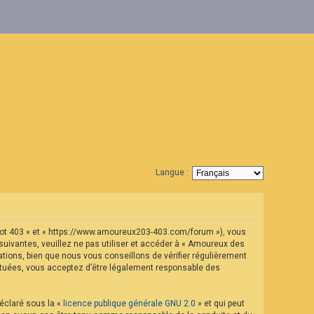
Langue :
geot 403 » et « https://www.amoureux203-403.com/forum »), vous
uivantes, veuillez ne pas utiliser et accéder à « Amoureux des
ions, bien que nous vous conseillons de vérifier régulièrement
ectuées, vous acceptez d’être légalement responsable des
déclaré sous la «
licence publique générale GNU 2.0
» et qui peut