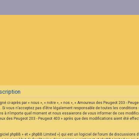
cription
né ci-après par « nous », « notre », « nos », « Amoureux des Peugeot 203 - Peu
 Si vous n’acceptez pas d’être légalement responsable de toutes les conditions s
s à n’importe quel moment et nous essaierons de vous informer de ces modificat
reux des Peugeot 203 - Peugeot 403 » après que des modifications aient été eff
iciel phpBB » et « phpBB Limited ») qui est un logiciel de forum de discussions 