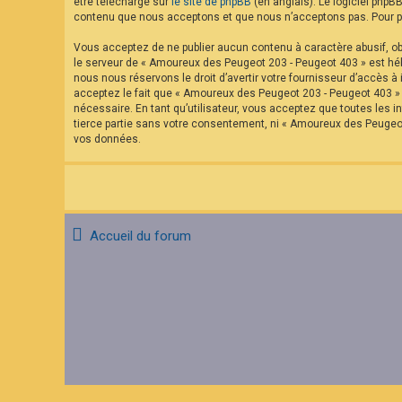
être téléchargé sur
le site de phpBB
(en anglais). Le logiciel phpB
contenu que nous acceptons et que nous n’acceptons pas. Pour pl
Vous acceptez de ne publier aucun contenu à caractère abusif, obs
le serveur de « Amoureux des Peugeot 203 - Peugeot 403 » est hébe
nous nous réservons le droit d’avertir votre fournisseur d’accès à 
acceptez le fait que « Amoureux des Peugeot 203 - Peugeot 403 » a
nécessaire. En tant qu’utilisateur, vous acceptez que toutes les
tierce partie sans votre consentement, ni « Amoureux des Peugeo
vos données.
Accueil du forum