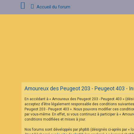
Accueil du forum
C
o
n
n
e
x
i
o
n
F
A
Amoureux des Peugeot 203 - Peugeot 403 - Ins
Q
En accédant à « Amoureux des Peugeot 203 - Peugeot 403 » (désig
acceptez d’être légalement responsable des conditions suivantes.
Peugeot 203 - Peugeot 403 ». Nous pouvons modifier ces condition
par vous-même. En effet, si vous continuez à participer à « Amou
conditions modifiées et mises à jour.
Nos forums sont développés par phpBB (désignés ci-après par « log