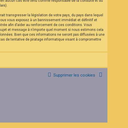
eut en aucun cas être tenu comme responsable de la conduite et du
ais).
it transgresser la législation de votre pays, du pays dans lequel
 vous vous exposez à un bannissement immédiat et définitif et
istrée afin d’aider au renforcement de ces conditions. Vous
el sujet et message à n’importe quel moment si nous estimons cela
 données. Bien que ces informations ne seront pas diffusées à une
as de tentative de piratage informatique visant à compromettre
Supprimer les cookies