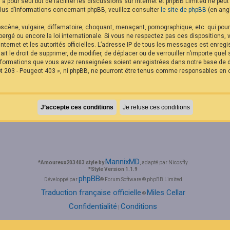
B a pour seul but de faciliter les discussions sur internet et phpBB Limited ne p
us d’informations concernant phpBB, veuillez consulter
le site de phpBB
(en angl
cène, vulgaire, diffamatoire, choquant, menaçant, pornographique, etc. qui pourra
rgé ou encore la loi internationale. Si vous ne respectez pas ces dispositions,
internet et les autorités officielles. L’adresse IP de tous les messages est enreg
it le droit de supprimer, de modifier, de déplacer ou de verrouiller n’importe qu
 informations que vous avez renseignées soient enregistrées dans notre base de
t 203 - Peugeot 403 », ni phpBB, ne pourront être tenus comme responsables en c
MannixMD
*
Amoureux203403 style by
, adapté par Nicosfly
*
Style Version 1.1.9
phpBB
Développé par
® Forum Software © phpBB Limited
Traduction française officielle
Miles Cellar
©
Confidentialité
Conditions
|