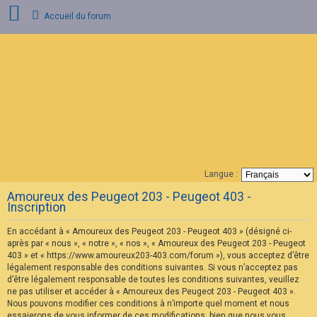
Accueil du forum
C
o
n
n
e
x
i
o
n
Langue :
F
Amoureux des Peugeot 203 - Peugeot 403 -
A
Inscription
Q
En accédant à « Amoureux des Peugeot 203 - Peugeot 403 » (désigné ci-
après par « nous », « notre », « nos », « Amoureux des Peugeot 203 - Peugeot
403 » et « https://www.amoureux203-403.com/forum »), vous acceptez d’être
légalement responsable des conditions suivantes. Si vous n’acceptez pas
d’être légalement responsable de toutes les conditions suivantes, veuillez
ne pas utiliser et accéder à « Amoureux des Peugeot 203 - Peugeot 403 ».
Nous pouvons modifier ces conditions à n’importe quel moment et nous
essaierons de vous informer de ces modifications, bien que nous vous