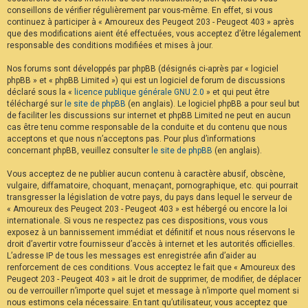
conseillons de vérifier régulièrement par vous-même. En effet, si vous
continuez à participer à « Amoureux des Peugeot 203 - Peugeot 403 » après
que des modifications aient été effectuées, vous acceptez d’être légalement
responsable des conditions modifiées et mises à jour.
Nos forums sont développés par phpBB (désignés ci-après par « logiciel
phpBB » et « phpBB Limited ») qui est un logiciel de forum de discussions
déclaré sous la «
licence publique générale GNU 2.0
» et qui peut être
téléchargé sur
le site de phpBB
(en anglais). Le logiciel phpBB a pour seul but
de faciliter les discussions sur internet et phpBB Limited ne peut en aucun
cas être tenu comme responsable de la conduite et du contenu que nous
acceptons et que nous n’acceptons pas. Pour plus d’informations
concernant phpBB, veuillez consulter
le site de phpBB
(en anglais).
Vous acceptez de ne publier aucun contenu à caractère abusif, obscène,
vulgaire, diffamatoire, choquant, menaçant, pornographique, etc. qui pourrait
transgresser la législation de votre pays, du pays dans lequel le serveur de
« Amoureux des Peugeot 203 - Peugeot 403 » est hébergé ou encore la loi
internationale. Si vous ne respectez pas ces dispositions, vous vous
exposez à un bannissement immédiat et définitif et nous nous réservons le
droit d’avertir votre fournisseur d’accès à internet et les autorités officielles.
L’adresse IP de tous les messages est enregistrée afin d’aider au
renforcement de ces conditions. Vous acceptez le fait que « Amoureux des
Peugeot 203 - Peugeot 403 » ait le droit de supprimer, de modifier, de déplacer
ou de verrouiller n’importe quel sujet et message à n’importe quel moment si
nous estimons cela nécessaire. En tant qu’utilisateur, vous acceptez que