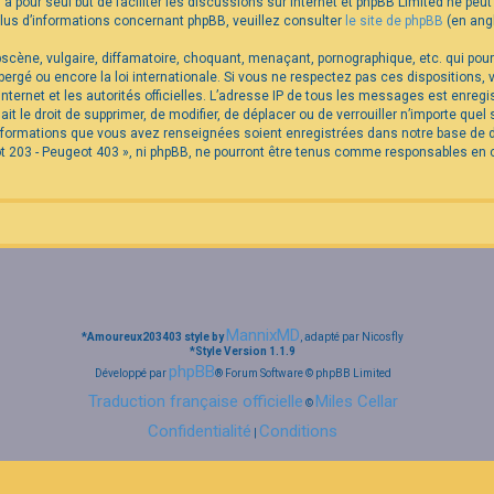
B a pour seul but de faciliter les discussions sur internet et phpBB Limited ne p
us d’informations concernant phpBB, veuillez consulter
le site de phpBB
(en angl
cène, vulgaire, diffamatoire, choquant, menaçant, pornographique, etc. qui pourra
rgé ou encore la loi internationale. Si vous ne respectez pas ces dispositions,
internet et les autorités officielles. L’adresse IP de tous les messages est enreg
it le droit de supprimer, de modifier, de déplacer ou de verrouiller n’importe qu
 informations que vous avez renseignées soient enregistrées dans notre base de
t 203 - Peugeot 403 », ni phpBB, ne pourront être tenus comme responsables en c
MannixMD
*
Amoureux203403 style by
, adapté par Nicosfly
*
Style Version 1.1.9
phpBB
Développé par
® Forum Software © phpBB Limited
Traduction française officielle
Miles Cellar
©
Confidentialité
Conditions
|