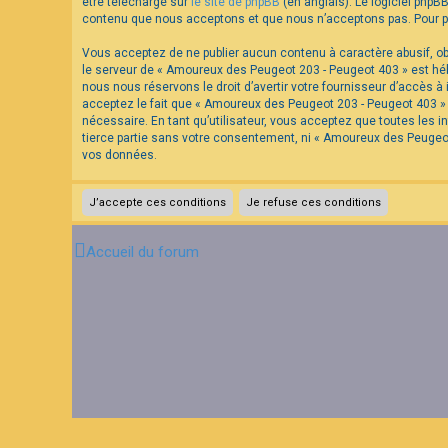
être téléchargé sur
le site de phpBB
(en anglais). Le logiciel phpB
contenu que nous acceptons et que nous n’acceptons pas. Pour pl
Vous acceptez de ne publier aucun contenu à caractère abusif, obs
le serveur de « Amoureux des Peugeot 203 - Peugeot 403 » est hébe
nous nous réservons le droit d’avertir votre fournisseur d’accès à 
acceptez le fait que « Amoureux des Peugeot 203 - Peugeot 403 » a
nécessaire. En tant qu’utilisateur, vous acceptez que toutes les
tierce partie sans votre consentement, ni « Amoureux des Peugeo
vos données.
Accueil du forum