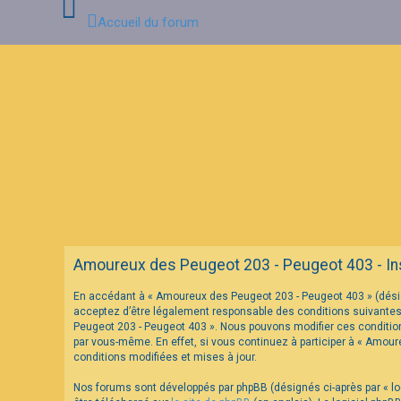
Accueil du forum
C
o
n
n
e
x
i
o
n
F
Amoureux des Peugeot 203 - Peugeot 403 - Ins
A
Q
En accédant à « Amoureux des Peugeot 203 - Peugeot 403 » (désig
acceptez d’être légalement responsable des conditions suivantes.
Peugeot 203 - Peugeot 403 ». Nous pouvons modifier ces condition
par vous-même. En effet, si vous continuez à participer à « Amou
conditions modifiées et mises à jour.
Nos forums sont développés par phpBB (désignés ci-après par « log