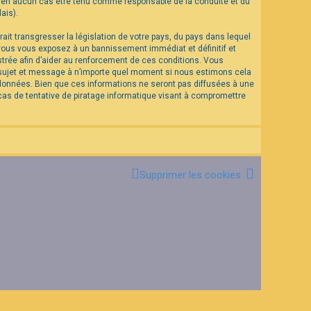
eut en aucun cas être tenu comme responsable de la conduite et du
ais).
it transgresser la législation de votre pays, du pays dans lequel
 vous vous exposez à un bannissement immédiat et définitif et
istrée afin d’aider au renforcement de ces conditions. Vous
el sujet et message à n’importe quel moment si nous estimons cela
 données. Bien que ces informations ne seront pas diffusées à une
as de tentative de piratage informatique visant à compromettre
Supprimer les cookies