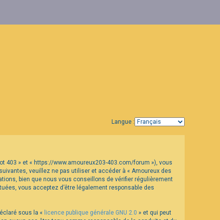
Langue :
geot 403 » et « https://www.amoureux203-403.com/forum »), vous
uivantes, veuillez ne pas utiliser et accéder à « Amoureux des
ions, bien que nous vous conseillons de vérifier régulièrement
ectuées, vous acceptez d’être légalement responsable des
déclaré sous la «
licence publique générale GNU 2.0
» et qui peut