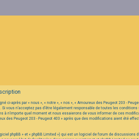
cription
né ci-après par « nous », « notre », « nos », « Amoureux des Peugeot 203 - Peu
 Si vous n’acceptez pas d’être légalement responsable de toutes les conditions s
s à n’importe quel moment et nous essaierons de vous informer de ces modificat
reux des Peugeot 203 - Peugeot 403 » après que des modifications aient été eff
iciel phpBB » et « phpBB Limited ») qui est un logiciel de forum de discussions 