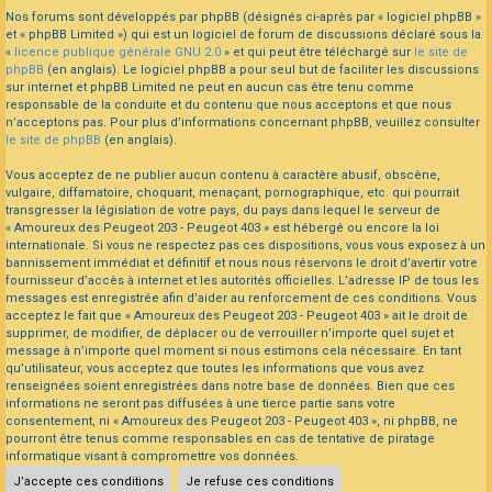
Nos forums sont développés par phpBB (désignés ci-après par « logiciel phpBB »
et « phpBB Limited ») qui est un logiciel de forum de discussions déclaré sous la
«
licence publique générale GNU 2.0
» et qui peut être téléchargé sur
le site de
phpBB
(en anglais). Le logiciel phpBB a pour seul but de faciliter les discussions
sur internet et phpBB Limited ne peut en aucun cas être tenu comme
responsable de la conduite et du contenu que nous acceptons et que nous
n’acceptons pas. Pour plus d’informations concernant phpBB, veuillez consulter
le site de phpBB
(en anglais).
Vous acceptez de ne publier aucun contenu à caractère abusif, obscène,
vulgaire, diffamatoire, choquant, menaçant, pornographique, etc. qui pourrait
transgresser la législation de votre pays, du pays dans lequel le serveur de
« Amoureux des Peugeot 203 - Peugeot 403 » est hébergé ou encore la loi
internationale. Si vous ne respectez pas ces dispositions, vous vous exposez à un
bannissement immédiat et définitif et nous nous réservons le droit d’avertir votre
fournisseur d’accès à internet et les autorités officielles. L’adresse IP de tous les
messages est enregistrée afin d’aider au renforcement de ces conditions. Vous
acceptez le fait que « Amoureux des Peugeot 203 - Peugeot 403 » ait le droit de
supprimer, de modifier, de déplacer ou de verrouiller n’importe quel sujet et
message à n’importe quel moment si nous estimons cela nécessaire. En tant
qu’utilisateur, vous acceptez que toutes les informations que vous avez
renseignées soient enregistrées dans notre base de données. Bien que ces
informations ne seront pas diffusées à une tierce partie sans votre
consentement, ni « Amoureux des Peugeot 203 - Peugeot 403 », ni phpBB, ne
pourront être tenus comme responsables en cas de tentative de piratage
informatique visant à compromettre vos données.