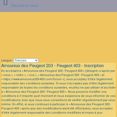
Accueil du forum
Connexion
FAQ
Langue :
Amoureux des Peugeot 203 - Peugeot 403 - Inscription
En accédant à « Amoureux des Peugeot 203 - Peugeot 403 » (désigné ci-après par
« nous », « notre », « nos », « Amoureux des Peugeot 203 - Peugeot 403 » et
« https://www.amoureux203-403.com/forum »), vous acceptez d’être légalement
responsable des conditions suivantes. Si vous n’acceptez pas d’être légalement
responsable de toutes les conditions suivantes, veuillez ne pas utiliser et accéder
à « Amoureux des Peugeot 203 - Peugeot 403 ». Nous pouvons modifier ces
conditions à n’importe quel moment et nous essaierons de vous informer de ces
modifications, bien que nous vous conseillons de vérifier régulièrement par vous-
même. En effet, si vous continuez à participer à « Amoureux des Peugeot 203 -
Peugeot 403 » après que des modifications aient été effectuées, vous acceptez
d’être légalement responsable des conditions modifiées et mises à jour.