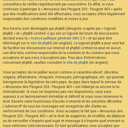
conseillons de vérifier régulièrement par vous-même. En effet, si vous
continuez à participer à « Amoureux des Peugeot 203 - Peugeot 403 » après
que des modifications aient été effectuées, vous acceptez d’être légalement
responsable des conditions modifiées et mises à jour.
Nos forums sont développés par phpBB (désignés ci-après par « logiciel
phpBB » et « phpBB Limited ») qui est un logiciel de forum de discussions
déclaré sous la «
licence publique générale GNU 2.0
» et qui peut être
téléchargé sur
le site de phpBB
(en anglais). Le logiciel phpBB a pour seul but
de faciliter les discussions sur internet et phpBB Limited ne peut en aucun
cas être tenu comme responsable de la conduite et du contenu que nous
acceptons et que nous n’acceptons pas. Pour plus d’informations
concernant phpBB, veuillez consulter
le site de phpBB
(en anglais).
Vous acceptez de ne publier aucun contenu à caractère abusif, obscène,
vulgaire, diffamatoire, choquant, menaçant, pornographique, etc. qui pourrait
transgresser la législation de votre pays, du pays dans lequel le serveur de
« Amoureux des Peugeot 203 - Peugeot 403 » est hébergé ou encore la loi
internationale. Si vous ne respectez pas ces dispositions, vous vous
exposez à un bannissement immédiat et définitif et nous nous réservons le
droit d’avertir votre fournisseur d’accès à internet et les autorités officielles.
L’adresse IP de tous les messages est enregistrée afin d’aider au
renforcement de ces conditions. Vous acceptez le fait que « Amoureux des
Peugeot 203 - Peugeot 403 » ait le droit de supprimer, de modifier, de déplacer
ou de verrouiller n’importe quel sujet et message à n’importe quel moment si
nous estimons cela nécessaire. En tant qu’utilisateur, vous acceptez que