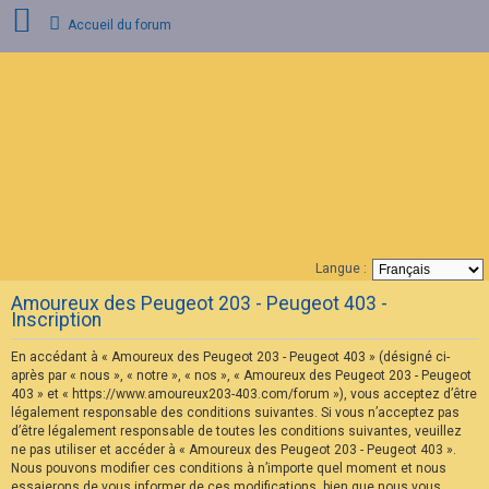
Accueil du forum
C
o
n
n
e
x
i
o
n
Langue :
F
Amoureux des Peugeot 203 - Peugeot 403 -
A
Inscription
Q
En accédant à « Amoureux des Peugeot 203 - Peugeot 403 » (désigné ci-
après par « nous », « notre », « nos », « Amoureux des Peugeot 203 - Peugeot
403 » et « https://www.amoureux203-403.com/forum »), vous acceptez d’être
légalement responsable des conditions suivantes. Si vous n’acceptez pas
d’être légalement responsable de toutes les conditions suivantes, veuillez
ne pas utiliser et accéder à « Amoureux des Peugeot 203 - Peugeot 403 ».
Nous pouvons modifier ces conditions à n’importe quel moment et nous
essaierons de vous informer de ces modifications, bien que nous vous