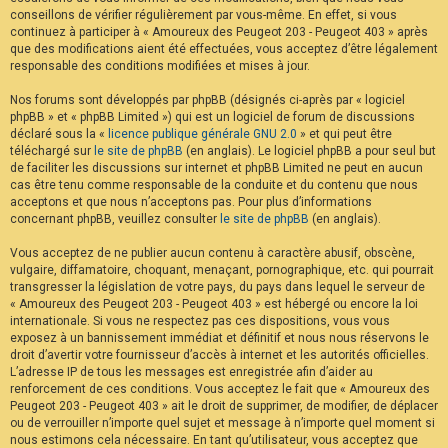
conseillons de vérifier régulièrement par vous-même. En effet, si vous
continuez à participer à « Amoureux des Peugeot 203 - Peugeot 403 » après
que des modifications aient été effectuées, vous acceptez d’être légalement
responsable des conditions modifiées et mises à jour.
Nos forums sont développés par phpBB (désignés ci-après par « logiciel
phpBB » et « phpBB Limited ») qui est un logiciel de forum de discussions
déclaré sous la «
licence publique générale GNU 2.0
» et qui peut être
téléchargé sur
le site de phpBB
(en anglais). Le logiciel phpBB a pour seul but
de faciliter les discussions sur internet et phpBB Limited ne peut en aucun
cas être tenu comme responsable de la conduite et du contenu que nous
acceptons et que nous n’acceptons pas. Pour plus d’informations
concernant phpBB, veuillez consulter
le site de phpBB
(en anglais).
Vous acceptez de ne publier aucun contenu à caractère abusif, obscène,
vulgaire, diffamatoire, choquant, menaçant, pornographique, etc. qui pourrait
transgresser la législation de votre pays, du pays dans lequel le serveur de
« Amoureux des Peugeot 203 - Peugeot 403 » est hébergé ou encore la loi
internationale. Si vous ne respectez pas ces dispositions, vous vous
exposez à un bannissement immédiat et définitif et nous nous réservons le
droit d’avertir votre fournisseur d’accès à internet et les autorités officielles.
L’adresse IP de tous les messages est enregistrée afin d’aider au
renforcement de ces conditions. Vous acceptez le fait que « Amoureux des
Peugeot 203 - Peugeot 403 » ait le droit de supprimer, de modifier, de déplacer
ou de verrouiller n’importe quel sujet et message à n’importe quel moment si
nous estimons cela nécessaire. En tant qu’utilisateur, vous acceptez que