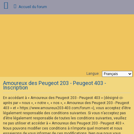
Accueil du forum
C
o
n
n
e
x
i
o
n
Langue :
F
Amoureux des Peugeot 203 - Peugeot 403 -
A
Inscription
Q
En accédant à « Amoureux des Peugeot 203 - Peugeot 403 » (désigné ci-
après par « nous », « notre », « nos », « Amoureux des Peugeot 203 - Peugeot
403 » et « https://www.amoureux203-403.com/forum »), vous acceptez d’être
légalement responsable des conditions suivantes. Si vous n’acceptez pas
d’être légalement responsable de toutes les conditions suivantes, veuillez
ne pas utiliser et accéder à « Amoureux des Peugeot 203 - Peugeot 403 ».
Nous pouvons modifier ces conditions à n’importe quel moment et nous
essaierons de vous informer de ces modifications, bien que nous vous