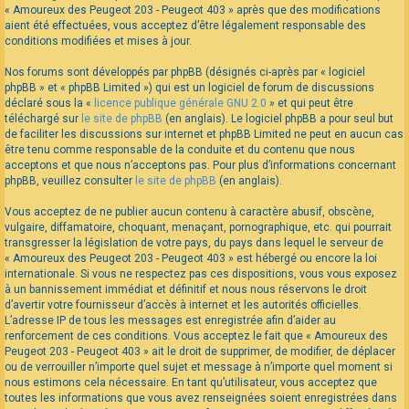
« Amoureux des Peugeot 203 - Peugeot 403 » après que des modifications
aient été effectuées, vous acceptez d’être légalement responsable des
conditions modifiées et mises à jour.
Nos forums sont développés par phpBB (désignés ci-après par « logiciel
phpBB » et « phpBB Limited ») qui est un logiciel de forum de discussions
déclaré sous la «
licence publique générale GNU 2.0
» et qui peut être
téléchargé sur
le site de phpBB
(en anglais). Le logiciel phpBB a pour seul but
de faciliter les discussions sur internet et phpBB Limited ne peut en aucun cas
être tenu comme responsable de la conduite et du contenu que nous
acceptons et que nous n’acceptons pas. Pour plus d’informations concernant
phpBB, veuillez consulter
le site de phpBB
(en anglais).
Vous acceptez de ne publier aucun contenu à caractère abusif, obscène,
vulgaire, diffamatoire, choquant, menaçant, pornographique, etc. qui pourrait
transgresser la législation de votre pays, du pays dans lequel le serveur de
« Amoureux des Peugeot 203 - Peugeot 403 » est hébergé ou encore la loi
internationale. Si vous ne respectez pas ces dispositions, vous vous exposez
à un bannissement immédiat et définitif et nous nous réservons le droit
d’avertir votre fournisseur d’accès à internet et les autorités officielles.
L’adresse IP de tous les messages est enregistrée afin d’aider au
renforcement de ces conditions. Vous acceptez le fait que « Amoureux des
Peugeot 203 - Peugeot 403 » ait le droit de supprimer, de modifier, de déplacer
ou de verrouiller n’importe quel sujet et message à n’importe quel moment si
nous estimons cela nécessaire. En tant qu’utilisateur, vous acceptez que
toutes les informations que vous avez renseignées soient enregistrées dans