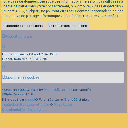
notre base de données. Bien que ces informations ne seront pas diffusées à
une tierce partie sans votre consentement, ni « Amoureux des Peugeot 203 -
Peugeot 403 », ni phpBB, ne pourront être tenus comme responsables en cas
de tentative de piratage informatique visant à compromettre vos données.
Accueil du forum
Nous sommes le 08 août 2026, 12:48
Fuseau horaire sur
UTC+02:00
Supprimer les cookies
MannixMD
*
Amoureux203403 style by
, adapté par Nicosfly
*
Style Version 1.1.9
phpBB
Développé par
® Forum Software © phpBB Limited
Traduction française officielle
Miles Cellar
©
Confidentialité
Conditions
|