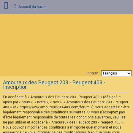
Accueil du forum
C
o
n
n
e
x
i
o
n
Langue :
F
Amoureux des Peugeot 203 - Peugeot 403 -
A
Inscription
Q
En accédant à « Amoureux des Peugeot 203 - Peugeot 403 » (désigné ci-
après par « nous », « notre », « nos », « Amoureux des Peugeot 203 - Peugeot
403 » et « https://www.amoureux203-403.com/forum »), vous acceptez d’être
légalement responsable des conditions suivantes. Si vous n’acceptez pas
d’être légalement responsable de toutes les conditions suivantes, veuillez
ne pas utiliser et accéder à « Amoureux des Peugeot 203 - Peugeot 403 ».
Nous pouvons modifier ces conditions à n’importe quel moment et nous
essaierons de vous informer de ces modifications, bien que nous vous