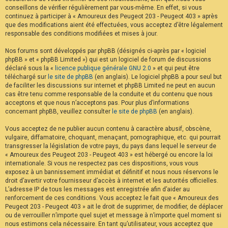
conseillons de vérifier régulièrement par vous-même. En effet, si vous
continuez à participer à « Amoureux des Peugeot 203 - Peugeot 403 » après
que des modifications aient été effectuées, vous acceptez d’être légalement
responsable des conditions modifiées et mises à jour.
Nos forums sont développés par phpBB (désignés ci-après par « logiciel
phpBB » et « phpBB Limited ») qui est un logiciel de forum de discussions
déclaré sous la «
licence publique générale GNU 2.0
» et qui peut être
téléchargé sur
le site de phpBB
(en anglais). Le logiciel phpBB a pour seul but
de faciliter les discussions sur internet et phpBB Limited ne peut en aucun
cas être tenu comme responsable de la conduite et du contenu que nous
acceptons et que nous n’acceptons pas. Pour plus d’informations
concernant phpBB, veuillez consulter
le site de phpBB
(en anglais).
Vous acceptez de ne publier aucun contenu à caractère abusif, obscène,
vulgaire, diffamatoire, choquant, menaçant, pornographique, etc. qui pourrait
transgresser la législation de votre pays, du pays dans lequel le serveur de
« Amoureux des Peugeot 203 - Peugeot 403 » est hébergé ou encore la loi
internationale. Si vous ne respectez pas ces dispositions, vous vous
exposez à un bannissement immédiat et définitif et nous nous réservons le
droit d’avertir votre fournisseur d’accès à internet et les autorités officielles.
L’adresse IP de tous les messages est enregistrée afin d’aider au
renforcement de ces conditions. Vous acceptez le fait que « Amoureux des
Peugeot 203 - Peugeot 403 » ait le droit de supprimer, de modifier, de déplacer
ou de verrouiller n’importe quel sujet et message à n’importe quel moment si
nous estimons cela nécessaire. En tant qu’utilisateur, vous acceptez que