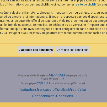
B a pour seul but de faciliter les discussions sur internet et phpBB Limited ne p
us d’informations concernant phpBB, veuillez consulter
le site de phpBB
(en angl
cène, vulgaire, diffamatoire, choquant, menaçant, pornographique, etc. qui pourra
rgé ou encore la loi internationale. Si vous ne respectez pas ces dispositions,
internet et les autorités officielles. L’adresse IP de tous les messages est enreg
it le droit de supprimer, de modifier, de déplacer ou de verrouiller n’importe qu
 informations que vous avez renseignées soient enregistrées dans notre base de
t 203 - Peugeot 403 », ni phpBB, ne pourront être tenus comme responsables en c
MannixMD
*
Amoureux203403 style by
, adapté par Nicosfly
*
Style Version 1.1.9
phpBB
Développé par
® Forum Software © phpBB Limited
Traduction française officielle
Miles Cellar
©
Confidentialité
Conditions
|