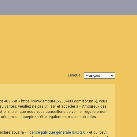
Langue :
geot 403 » et « https://www.amoureux203-403.com/forum »), vous
uivantes, veuillez ne pas utiliser et accéder à « Amoureux des
ions, bien que nous vous conseillons de vérifier régulièrement
ectuées, vous acceptez d’être légalement responsable des
déclaré sous la «
licence publique générale GNU 2.0
» et qui peut