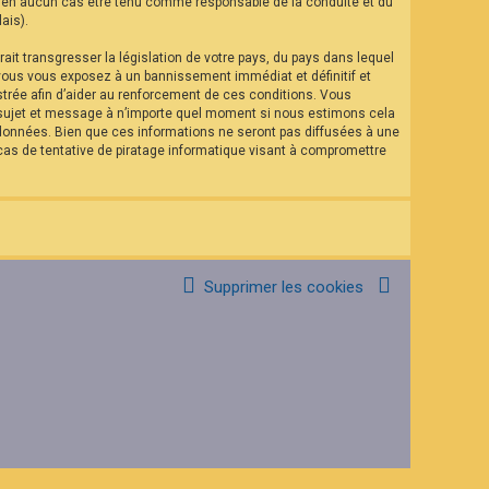
eut en aucun cas être tenu comme responsable de la conduite et du
ais).
it transgresser la législation de votre pays, du pays dans lequel
 vous vous exposez à un bannissement immédiat et définitif et
istrée afin d’aider au renforcement de ces conditions. Vous
el sujet et message à n’importe quel moment si nous estimons cela
 données. Bien que ces informations ne seront pas diffusées à une
as de tentative de piratage informatique visant à compromettre
Supprimer les cookies