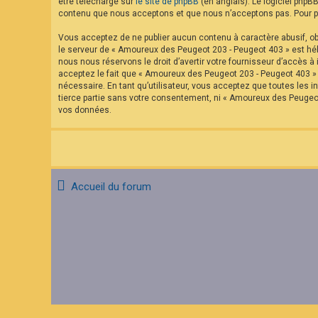
être téléchargé sur
le site de phpBB
(en anglais). Le logiciel phpB
contenu que nous acceptons et que nous n’acceptons pas. Pour pl
Vous acceptez de ne publier aucun contenu à caractère abusif, obs
le serveur de « Amoureux des Peugeot 203 - Peugeot 403 » est hébe
nous nous réservons le droit d’avertir votre fournisseur d’accès à 
acceptez le fait que « Amoureux des Peugeot 203 - Peugeot 403 » a
nécessaire. En tant qu’utilisateur, vous acceptez que toutes les
tierce partie sans votre consentement, ni « Amoureux des Peugeo
vos données.
Accueil du forum