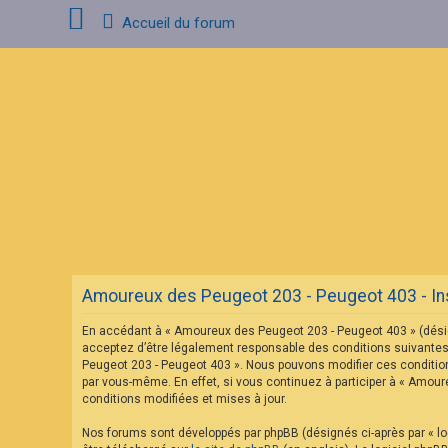
Accueil du forum
C
o
n
n
e
x
i
o
n
F
A
Amoureux des Peugeot 203 - Peugeot 403 - Ins
Q
En accédant à « Amoureux des Peugeot 203 - Peugeot 403 » (désig
acceptez d’être légalement responsable des conditions suivantes.
Peugeot 203 - Peugeot 403 ». Nous pouvons modifier ces condition
par vous-même. En effet, si vous continuez à participer à « Amou
conditions modifiées et mises à jour.
Nos forums sont développés par phpBB (désignés ci-après par « log