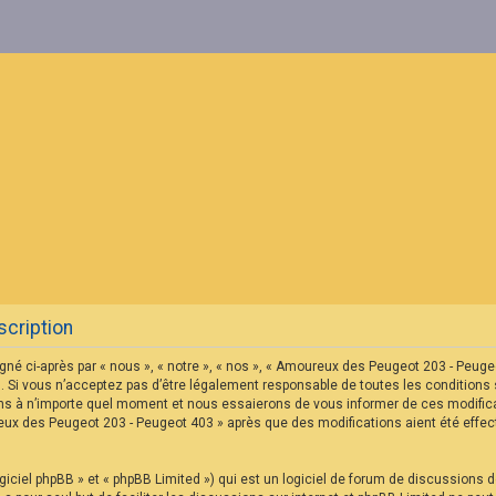
cription
né ci-après par « nous », « notre », « nos », « Amoureux des Peugeot 203 - Peu
 Si vous n’acceptez pas d’être légalement responsable de toutes les conditions s
s à n’importe quel moment et nous essaierons de vous informer de ces modificat
reux des Peugeot 203 - Peugeot 403 » après que des modifications aient été eff
iciel phpBB » et « phpBB Limited ») qui est un logiciel de forum de discussions 