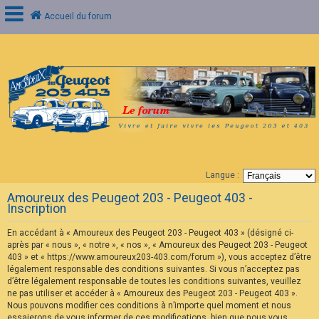
Accueil du forum
C
o
n
n
e
x
i
o
n
Langue :
F
Amoureux des Peugeot 203 - Peugeot 403 -
A
Inscription
Q
En accédant à « Amoureux des Peugeot 203 - Peugeot 403 » (désigné ci-
après par « nous », « notre », « nos », « Amoureux des Peugeot 203 - Peugeot
403 » et « https://www.amoureux203-403.com/forum »), vous acceptez d’être
légalement responsable des conditions suivantes. Si vous n’acceptez pas
d’être légalement responsable de toutes les conditions suivantes, veuillez
ne pas utiliser et accéder à « Amoureux des Peugeot 203 - Peugeot 403 ».
Nous pouvons modifier ces conditions à n’importe quel moment et nous
essaierons de vous informer de ces modifications, bien que nous vous