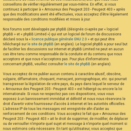
conseillons de vérifier régulièrement par vous-même. En effet, si vous
continuez à participer à « Amoureux des Peugeot 203 - Peugeot 403 » après
que des modifications aient été effectuées, vous acceptez d’être légalement
responsable des conditions modifiées et mises à jour.
Nos forums sont développés par phpBB (désignés ci-après par « logiciel
phpBB » et « phpBB Limited ») qui est un logiciel de forum de discussions
déclaré sous la «
licence publique générale GNU 2.0
» et qui peut être
téléchargé sur
le site de phpBB
(en anglais). Le logiciel phpBB a pour seul but
de faciliter les discussions sur internet et phpBB Limited ne peut en aucun
cas être tenu comme responsable de la conduite et du contenu que nous
acceptons et que nous n’acceptons pas. Pour plus d’informations
concernant phpBB, veuillez consulter
le site de phpBB
(en anglais).
Vous acceptez de ne publier aucun contenu à caractère abusif, obscène,
vulgaire, diffamatoire, choquant, menaçant, pornographique, etc. qui pourrait
transgresser la législation de votre pays, du pays dans lequel le serveur de
« Amoureux des Peugeot 203 - Peugeot 403 » est hébergé ou encore la loi
internationale. Si vous ne respectez pas ces dispositions, vous vous
exposez à un bannissement immédiat et définitif et nous nous réservons le
droit d’avertir votre fournisseur d’accès à internet et les autorités officielles.
L’adresse IP de tous les messages est enregistrée afin d’aider au
renforcement de ces conditions. Vous acceptez le fait que « Amoureux des
Peugeot 203 - Peugeot 403 » ait le droit de supprimer, de modifier, de déplacer
ou de verrouiller n’importe quel sujet et message à n’importe quel moment si
nous estimons cela nécessaire. En tant qu’utilisateur, vous acceptez que