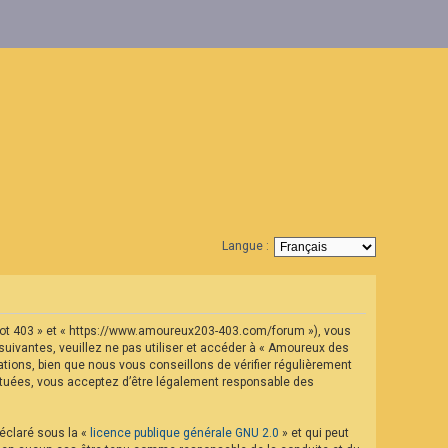
Langue :
geot 403 » et « https://www.amoureux203-403.com/forum »), vous
uivantes, veuillez ne pas utiliser et accéder à « Amoureux des
ions, bien que nous vous conseillons de vérifier régulièrement
ectuées, vous acceptez d’être légalement responsable des
déclaré sous la «
licence publique générale GNU 2.0
» et qui peut