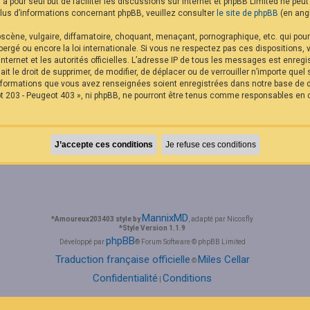
B a pour seul but de faciliter les discussions sur internet et phpBB Limited ne p
us d’informations concernant phpBB, veuillez consulter
le site de phpBB
(en angl
cène, vulgaire, diffamatoire, choquant, menaçant, pornographique, etc. qui pourra
rgé ou encore la loi internationale. Si vous ne respectez pas ces dispositions,
internet et les autorités officielles. L’adresse IP de tous les messages est enreg
it le droit de supprimer, de modifier, de déplacer ou de verrouiller n’importe qu
 informations que vous avez renseignées soient enregistrées dans notre base de
t 203 - Peugeot 403 », ni phpBB, ne pourront être tenus comme responsables en c
MannixMD
*
Amoureux203403 style by
, adapté par Nicosfly
*
Style Version 1.1.9
phpBB
Développé par
® Forum Software © phpBB Limited
Traduction française officielle
Miles Cellar
©
Confidentialité
Conditions
|