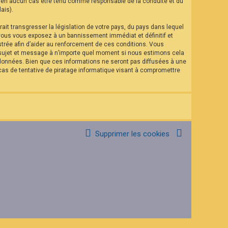
eut en aucun cas être tenu comme responsable de la conduite et du
ais).
it transgresser la législation de votre pays, du pays dans lequel
 vous vous exposez à un bannissement immédiat et définitif et
istrée afin d’aider au renforcement de ces conditions. Vous
el sujet et message à n’importe quel moment si nous estimons cela
 données. Bien que ces informations ne seront pas diffusées à une
as de tentative de piratage informatique visant à compromettre
Supprimer les cookies