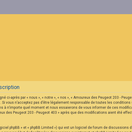
cription
né ci-après par « nous », « notre », « nos », « Amoureux des Peugeot 203 - Peu
 Si vous n’acceptez pas d’être légalement responsable de toutes les conditions s
s à n’importe quel moment et nous essaierons de vous informer de ces modificat
reux des Peugeot 203 - Peugeot 403 » après que des modifications aient été eff
iciel phpBB » et « phpBB Limited ») qui est un logiciel de forum de discussions 