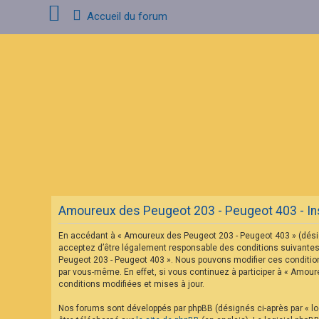
Accueil du forum
C
o
n
n
e
x
i
o
n
F
A
Amoureux des Peugeot 203 - Peugeot 403 - Ins
Q
En accédant à « Amoureux des Peugeot 203 - Peugeot 403 » (désig
acceptez d’être légalement responsable des conditions suivantes.
Peugeot 203 - Peugeot 403 ». Nous pouvons modifier ces condition
par vous-même. En effet, si vous continuez à participer à « Amou
conditions modifiées et mises à jour.
Nos forums sont développés par phpBB (désignés ci-après par « log