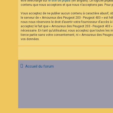
être téléchargé sur
le site de phpBB
(en anglais). Le logiciel phpB
contenu que nous acceptons et que nous n’acceptons pas. Pour pl
Vous acceptez de ne publier aucun contenu à caractère abusif, obs
le serveur de « Amoureux des Peugeot 203 - Peugeot 403 » est hébe
nous nous réservons le droit d’avertir votre fournisseur d’accès à 
acceptez le fait que « Amoureux des Peugeot 203 - Peugeot 403 » a
nécessaire. En tant qu’utilisateur, vous acceptez que toutes les
tierce partie sans votre consentement, ni « Amoureux des Peugeo
vos données.
Accueil du forum