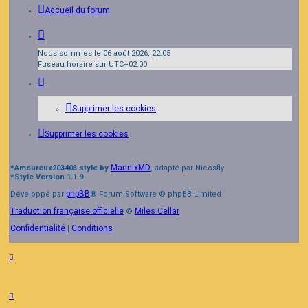
Accueil du forum
Nous sommes le 06 août 2026, 22:05
Fuseau horaire sur
UTC+02:00
Supprimer les cookies
Supprimer les cookies
MannixMD
*
Amoureux203403 style by
, adapté par Nicosfly
*
Style Version 1.1.9
phpBB
Développé par
® Forum Software © phpBB Limited
Traduction française officielle
Miles Cellar
©
Confidentialité
Conditions
|