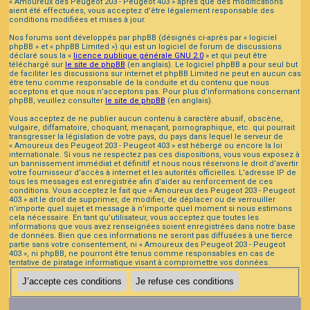
« Amoureux des Peugeot 203 - Peugeot 403 » après que des modifications
aient été effectuées, vous acceptez d’être légalement responsable des
conditions modifiées et mises à jour.
Nos forums sont développés par phpBB (désignés ci-après par « logiciel
phpBB » et « phpBB Limited ») qui est un logiciel de forum de discussions
déclaré sous la «
licence publique générale GNU 2.0
» et qui peut être
téléchargé sur
le site de phpBB
(en anglais). Le logiciel phpBB a pour seul but
de faciliter les discussions sur internet et phpBB Limited ne peut en aucun cas
être tenu comme responsable de la conduite et du contenu que nous
acceptons et que nous n’acceptons pas. Pour plus d’informations concernant
phpBB, veuillez consulter
le site de phpBB
(en anglais).
Vous acceptez de ne publier aucun contenu à caractère abusif, obscène,
vulgaire, diffamatoire, choquant, menaçant, pornographique, etc. qui pourrait
transgresser la législation de votre pays, du pays dans lequel le serveur de
« Amoureux des Peugeot 203 - Peugeot 403 » est hébergé ou encore la loi
internationale. Si vous ne respectez pas ces dispositions, vous vous exposez à
un bannissement immédiat et définitif et nous nous réservons le droit d’avertir
votre fournisseur d’accès à internet et les autorités officielles. L’adresse IP de
tous les messages est enregistrée afin d’aider au renforcement de ces
conditions. Vous acceptez le fait que « Amoureux des Peugeot 203 - Peugeot
403 » ait le droit de supprimer, de modifier, de déplacer ou de verrouiller
n’importe quel sujet et message à n’importe quel moment si nous estimons
cela nécessaire. En tant qu’utilisateur, vous acceptez que toutes les
informations que vous avez renseignées soient enregistrées dans notre base
de données. Bien que ces informations ne seront pas diffusées à une tierce
partie sans votre consentement, ni « Amoureux des Peugeot 203 - Peugeot
403 », ni phpBB, ne pourront être tenus comme responsables en cas de
tentative de piratage informatique visant à compromettre vos données.