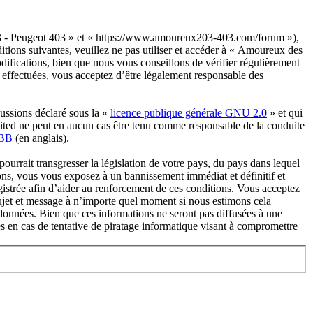
03 - Peugeot 403 » et « https://www.amoureux203-403.com/forum »),
itions suivantes, veuillez ne pas utiliser et accéder à « Amoureux des
fications, bien que nous vous conseillons de vérifier régulièrement
 effectuées, vous acceptez d’être légalement responsable des
ussions déclaré sous la «
licence publique générale GNU 2.0
» et qui
imited ne peut en aucun cas être tenu comme responsable de la conduite
pBB
(en anglais).
urrait transgresser la législation de votre pays, du pays dans lequel
ons, vous vous exposez à un bannissement immédiat et définitif et
registrée afin d’aider au renforcement de ces conditions. Vous acceptez
sujet et message à n’importe quel moment si nous estimons cela
 données. Bien que ces informations ne seront pas diffusées à une
 en cas de tentative de piratage informatique visant à compromettre