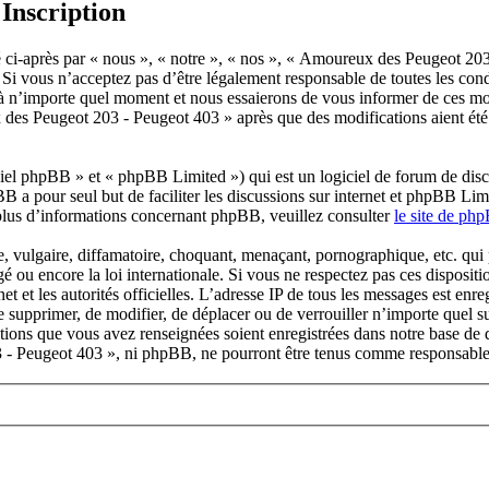
Inscription
ci-après par « nous », « notre », « nos », « Amoureux des Peugeot 2
Si vous n’acceptez pas d’être légalement responsable de toutes les cond
n’importe quel moment et nous essaierons de vous informer de ces modi
 des Peugeot 203 - Peugeot 403 » après que des modifications aient été
el phpBB » et « phpBB Limited ») qui est un logiciel de forum de disc
BB a pour seul but de faciliter les discussions sur internet et phpBB L
plus d’informations concernant phpBB, veuillez consulter
le site de ph
 vulgaire, diffamatoire, choquant, menaçant, pornographique, etc. qui po
ou encore la loi internationale. Si vous ne respectez pas ces dispositi
net et les autorités officielles. L’adresse IP de tous les messages est en
e supprimer, de modifier, de déplacer ou de verrouiller n’importe quel 
mations que vous avez renseignées soient enregistrées dans notre base de
 - Peugeot 403 », ni phpBB, ne pourront être tenus comme responsables