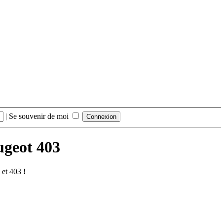
|
Se souvenir de moi
ugeot 403
et 403 !