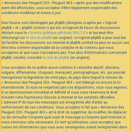
« Amoureux des Peugeot 203 - Peugeot 403 » après que des modifications
aient été effectuées, vous acceptez d’être légalement responsable des
conditions modifiées et mises à jour.
Nos forums sont développés par phpBB (désignés ci-après par « logiciel
phpBB » et « phpBB Limited ») qui est un logiciel de forum de discussions
déclaré sous la «
licence publique générale GNU 2.0
» et qui peut être
téléchargé sur
le site de phpBB
(en anglais). Le logiciel phpBB a pour seul but
de faciliter les discussions sur internet et phpBB Limited ne peut en aucun cas
être tenu comme responsable de la conduite et du contenu que nous
acceptons et que nous n’acceptons pas. Pour plus d’informations concernant
phpBB, veuillez consulter
le site de phpBB
(en anglais).
Vous acceptez de ne publier aucun contenu à caractère abusif, obscène,
vulgaire, diffamatoire, choquant, menaçant, pornographique, etc. qui pourrait
transgresser la législation de votre pays, du pays dans lequel le serveur de
« Amoureux des Peugeot 203 - Peugeot 403 » est hébergé ou encore la loi
internationale. Si vous ne respectez pas ces dispositions, vous vous exposez
à un bannissement immédiat et définitif et nous nous réservons le droit
d’avertir votre fournisseur d’accès à internet et les autorités officielles.
L’adresse IP de tous les messages est enregistrée afin d’aider au
renforcement de ces conditions. Vous acceptez le fait que « Amoureux des
Peugeot 203 - Peugeot 403 » ait le droit de supprimer, de modifier, de déplacer
ou de verrouiller n’importe quel sujet et message à n’importe quel moment si
nous estimons cela nécessaire. En tant qu’utilisateur, vous acceptez que
toutes les informations que vous avez renseignées soient enregistrées dans