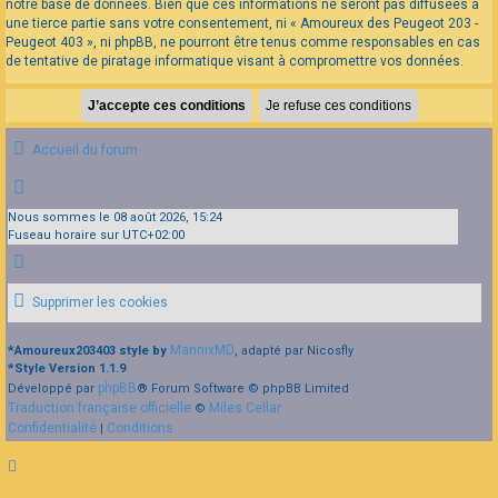
notre base de données. Bien que ces informations ne seront pas diffusées à
une tierce partie sans votre consentement, ni « Amoureux des Peugeot 203 -
Peugeot 403 », ni phpBB, ne pourront être tenus comme responsables en cas
de tentative de piratage informatique visant à compromettre vos données.
Accueil du forum
Nous sommes le 08 août 2026, 15:24
Fuseau horaire sur
UTC+02:00
Supprimer les cookies
MannixMD
*
Amoureux203403 style by
, adapté par Nicosfly
*
Style Version 1.1.9
phpBB
Développé par
® Forum Software © phpBB Limited
Traduction française officielle
Miles Cellar
©
Confidentialité
Conditions
|