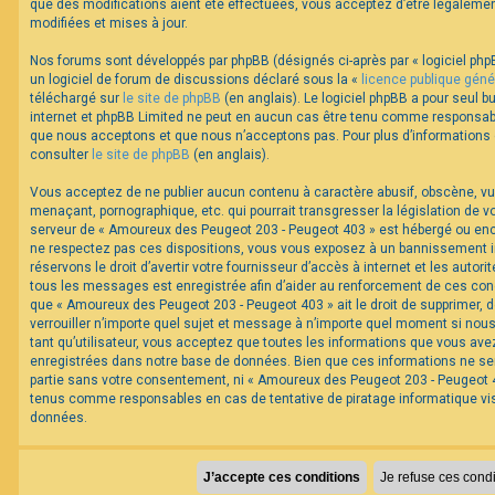
que des modifications aient été effectuées, vous acceptez d’être légaleme
modifiées et mises à jour.
Nos forums sont développés par phpBB (désignés ci-après par « logiciel phpB
un logiciel de forum de discussions déclaré sous la «
licence publique géné
téléchargé sur
le site de phpBB
(en anglais). Le logiciel phpBB a pour seul bu
internet et phpBB Limited ne peut en aucun cas être tenu comme responsabl
que nous acceptons et que nous n’acceptons pas. Pour plus d’informations
consulter
le site de phpBB
(en anglais).
Vous acceptez de ne publier aucun contenu à caractère abusif, obscène, vul
menaçant, pornographique, etc. qui pourrait transgresser la législation de v
serveur de « Amoureux des Peugeot 203 - Peugeot 403 » est hébergé ou encor
ne respectez pas ces dispositions, vous vous exposez à un bannissement im
réservons le droit d’avertir votre fournisseur d’accès à internet et les autorit
tous les messages est enregistrée afin d’aider au renforcement de ces cond
que « Amoureux des Peugeot 203 - Peugeot 403 » ait le droit de supprimer, d
verrouiller n’importe quel sujet et message à n’importe quel moment si nou
tant qu’utilisateur, vous acceptez que toutes les informations que vous av
enregistrées dans notre base de données. Bien que ces informations ne ser
partie sans votre consentement, ni « Amoureux des Peugeot 203 - Peugeot 40
tenus comme responsables en cas de tentative de piratage informatique v
données.