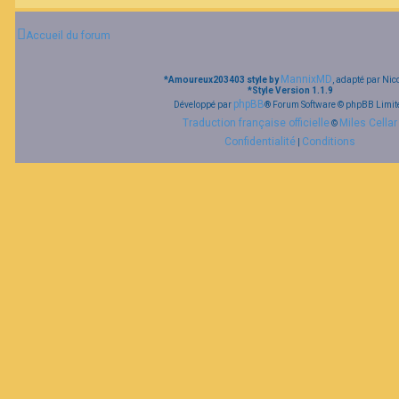
Accueil du forum
MannixMD
*
Amoureux203403 style by
, adapté par Nic
*
Style Version 1.1.9
phpBB
Développé par
® Forum Software © phpBB Limit
Traduction française officielle
Miles Cellar
©
Confidentialité
Conditions
|