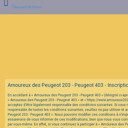
Accueil du forum
C
o
n
n
e
x
i
o
n
F
Amoureux des Peugeot 203 - Peugeot 403 - Inscripti
A
Q
En accédant à « Amoureux des Peugeot 203 - Peugeot 403 » (désigné ci-après 
« Amoureux des Peugeot 203 - Peugeot 403 » et « https://www.amoureux20
acceptez d’être légalement responsable des conditions suivantes. Si vous 
responsable de toutes les conditions suivantes, veuillez ne pas utiliser et
Peugeot 203 - Peugeot 403 ». Nous pouvons modifier ces conditions à n’im
essaierons de vous informer de ces modifications, bien que nous vous conse
par vous-même. En effet, si vous continuez à participer à « Amoureux des P