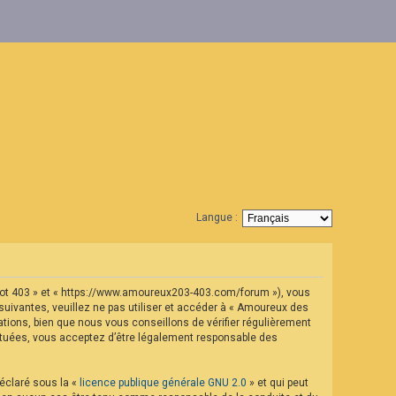
Langue :
geot 403 » et « https://www.amoureux203-403.com/forum »), vous
uivantes, veuillez ne pas utiliser et accéder à « Amoureux des
ions, bien que nous vous conseillons de vérifier régulièrement
ectuées, vous acceptez d’être légalement responsable des
déclaré sous la «
licence publique générale GNU 2.0
» et qui peut