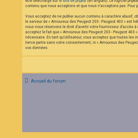
être téléchargé sur
le site de phpBB
(en anglais). Le logiciel phpB
contenu que nous acceptons et que nous n’acceptons pas. Pour pl
Vous acceptez de ne publier aucun contenu à caractère abusif, obs
le serveur de « Amoureux des Peugeot 203 - Peugeot 403 » est hébe
nous nous réservons le droit d’avertir votre fournisseur d’accès à 
acceptez le fait que « Amoureux des Peugeot 203 - Peugeot 403 » a
nécessaire. En tant qu’utilisateur, vous acceptez que toutes les
tierce partie sans votre consentement, ni « Amoureux des Peugeo
vos données.
Accueil du forum