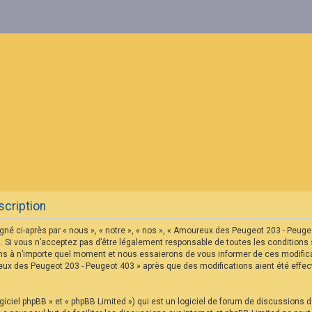
cription
né ci-après par « nous », « notre », « nos », « Amoureux des Peugeot 203 - Peu
 Si vous n’acceptez pas d’être légalement responsable de toutes les conditions s
s à n’importe quel moment et nous essaierons de vous informer de ces modificat
reux des Peugeot 203 - Peugeot 403 » après que des modifications aient été eff
iciel phpBB » et « phpBB Limited ») qui est un logiciel de forum de discussions 