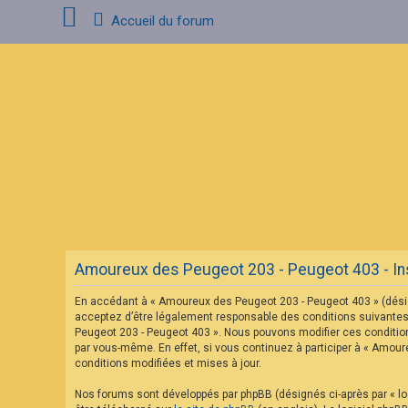
Accueil du forum
C
o
n
n
e
x
i
o
n
F
A
Amoureux des Peugeot 203 - Peugeot 403 - Ins
Q
En accédant à « Amoureux des Peugeot 203 - Peugeot 403 » (désig
acceptez d’être légalement responsable des conditions suivantes.
Peugeot 203 - Peugeot 403 ». Nous pouvons modifier ces condition
par vous-même. En effet, si vous continuez à participer à « Amou
conditions modifiées et mises à jour.
Nos forums sont développés par phpBB (désignés ci-après par « log