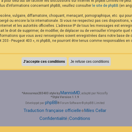
B a pour seul but de faciliter les discussions sur internet et phpBB Limited ne p
us d’informations concernant phpBB, veuillez consulter
le site de phpBB
(en angl
cène, vulgaire, diffamatoire, choquant, menaçant, pornographique, etc. qui pourra
rgé ou encore la loi internationale. Si vous ne respectez pas ces dispositions,
internet et les autorités officielles. L’adresse IP de tous les messages est enreg
it le droit de supprimer, de modifier, de déplacer ou de verrouiller n’importe qu
 informations que vous avez renseignées soient enregistrées dans notre base de
t 203 - Peugeot 403 », ni phpBB, ne pourront être tenus comme responsables en c
MannixMD
*
Amoureux203403 style by
, adapté par Nicosfly
*
Style Version 1.1.9
phpBB
Développé par
® Forum Software © phpBB Limited
Traduction française officielle
Miles Cellar
©
Confidentialité
Conditions
|