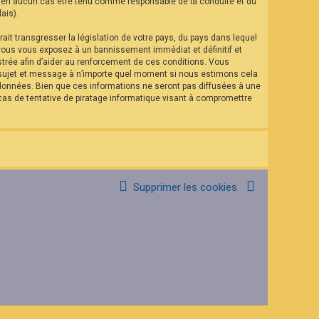
eut en aucun cas être tenu comme responsable de la conduite et du
ais).
it transgresser la législation de votre pays, du pays dans lequel
 vous vous exposez à un bannissement immédiat et définitif et
istrée afin d’aider au renforcement de ces conditions. Vous
el sujet et message à n’importe quel moment si nous estimons cela
 données. Bien que ces informations ne seront pas diffusées à une
as de tentative de piratage informatique visant à compromettre
Supprimer les cookies