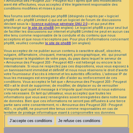
« Amoureux des Peugeot 203 - Peugeot 403 » après que des modifications
aient été effectuées, vous acceptez d’être légalement responsable des
conditions modifiées et mises à jour.
Nos forums sont développés par phpBB (désignés ci-après par « logiciel
phpBB » et « phpBB Limited ») qui est un logiciel de forum de discussions
déclaré sous la «
licence publique générale GNU 2.0
» et qui peut être
téléchargé sur
le site de phpBB
(en anglais). Le logiciel phpBB a pour seul but
de faciliter les discussions sur internet et phpBB Limited ne peut en aucun cas
être tenu comme responsable de la conduite et du contenu que nous
acceptons et que nous n’acceptons pas. Pour plus d’informations concernant
phpBB, veuillez consulter
le site de phpBB
(en anglais).
Vous acceptez de ne publier aucun contenu à caractère abusif, obscène,
vulgaire, diffamatoire, choquant, menaçant, pornographique, etc. qui pourrait
transgresser la législation de votre pays, du pays dans lequel le serveur de
« Amoureux des Peugeot 203 - Peugeot 403 » est hébergé ou encore la loi
internationale. Si vous ne respectez pas ces dispositions, vous vous exposez à
un bannissement immédiat et définitif et nous nous réservons le droit d’avertir
votre fournisseur d’accès à internet et les autorités officielles. L’adresse IP de
tous les messages est enregistrée afin d’aider au renforcement de ces
conditions. Vous acceptez le fait que « Amoureux des Peugeot 203 - Peugeot
403 » ait le droit de supprimer, de modifier, de déplacer ou de verrouiller
n’importe quel sujet et message à n’importe quel moment si nous estimons
cela nécessaire. En tant qu’utilisateur, vous acceptez que toutes les
informations que vous avez renseignées soient enregistrées dans notre base
de données. Bien que ces informations ne seront pas diffusées à une tierce
partie sans votre consentement, ni « Amoureux des Peugeot 203 - Peugeot
403 », ni phpBB, ne pourront être tenus comme responsables en cas de
tentative de piratage informatique visant à compromettre vos données.