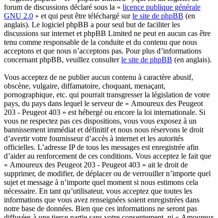
forum de discussions déclaré sous la «
licence publique générale
GNU 2.0
» et qui peut être téléchargé sur
le site de phpBB
(en
anglais). Le logiciel phpBB a pour seul but de faciliter les
discussions sur internet et phpBB Limited ne peut en aucun cas être
tenu comme responsable de la conduite et du contenu que nous
acceptons et que nous n’acceptons pas. Pour plus d’informations
concernant phpBB, veuillez consulter
le site de phpBB
(en anglais).
Vous acceptez de ne publier aucun contenu à caractère abusif,
obscène, vulgaire, diffamatoire, choquant, menaçant,
pornographique, etc. qui pourrait transgresser la législation de votre
pays, du pays dans lequel le serveur de « Amoureux des Peugeot
203 - Peugeot 403 » est hébergé ou encore la loi internationale. Si
vous ne respectez pas ces dispositions, vous vous exposez à un
bannissement immédiat et définitif et nous nous réservons le droit
d’avertir votre fournisseur d’accès à internet et les autorités
officielles. L’adresse IP de tous les messages est enregistrée afin
d’aider au renforcement de ces conditions. Vous acceptez le fait que
« Amoureux des Peugeot 203 - Peugeot 403 » ait le droit de
supprimer, de modifier, de déplacer ou de verrouiller n’importe quel
sujet et message à n’importe quel moment si nous estimons cela
nécessaire. En tant qu’utilisateur, vous acceptez que toutes les
informations que vous avez renseignées soient enregistrées dans
notre base de données. Bien que ces informations ne seront pas
diffusées à une tierce partie sans votre consentement, ni « Amoureux