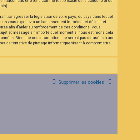
eut en aucun cas être tenu comme responsable de la conduite et du
ais).
it transgresser la législation de votre pays, du pays dans lequel
 vous vous exposez à un bannissement immédiat et définitif et
istrée afin d’aider au renforcement de ces conditions. Vous
el sujet et message à n’importe quel moment si nous estimons cela
 données. Bien que ces informations ne seront pas diffusées à une
as de tentative de piratage informatique visant à compromettre
Supprimer les cookies