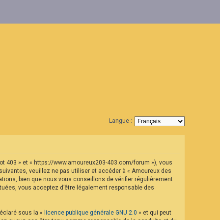
Langue :
geot 403 » et « https://www.amoureux203-403.com/forum »), vous
uivantes, veuillez ne pas utiliser et accéder à « Amoureux des
ions, bien que nous vous conseillons de vérifier régulièrement
ectuées, vous acceptez d’être légalement responsable des
déclaré sous la «
licence publique générale GNU 2.0
» et qui peut