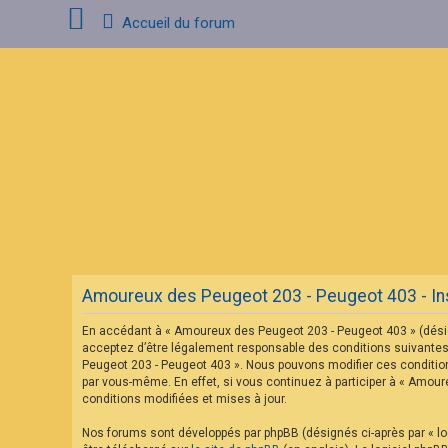
Accueil du forum
C
o
n
n
e
x
i
o
n
F
A
Amoureux des Peugeot 203 - Peugeot 403 - Ins
Q
En accédant à « Amoureux des Peugeot 203 - Peugeot 403 » (désig
acceptez d’être légalement responsable des conditions suivantes.
Peugeot 203 - Peugeot 403 ». Nous pouvons modifier ces condition
par vous-même. En effet, si vous continuez à participer à « Amou
conditions modifiées et mises à jour.
Nos forums sont développés par phpBB (désignés ci-après par « log