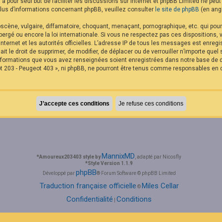
B a pour seul but de faciliter les discussions sur internet et phpBB Limited ne p
us d’informations concernant phpBB, veuillez consulter
le site de phpBB
(en angl
cène, vulgaire, diffamatoire, choquant, menaçant, pornographique, etc. qui pourra
rgé ou encore la loi internationale. Si vous ne respectez pas ces dispositions,
internet et les autorités officielles. L’adresse IP de tous les messages est enreg
it le droit de supprimer, de modifier, de déplacer ou de verrouiller n’importe qu
 informations que vous avez renseignées soient enregistrées dans notre base de
t 203 - Peugeot 403 », ni phpBB, ne pourront être tenus comme responsables en c
MannixMD
*
Amoureux203403 style by
, adapté par Nicosfly
*
Style Version 1.1.9
phpBB
Développé par
® Forum Software © phpBB Limited
Traduction française officielle
Miles Cellar
©
Confidentialité
Conditions
|