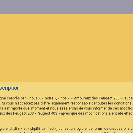
cription
né ci-après par « nous », « notre », « nos », « Amoureux des Peugeot 203 - Peu
 Si vous n’acceptez pas d’être légalement responsable de toutes les conditions s
s à n’importe quel moment et nous essaierons de vous informer de ces modificat
reux des Peugeot 203 - Peugeot 403 » après que des modifications aient été eff
iciel phpBB » et « phpBB Limited ») qui est un logiciel de forum de discussions 