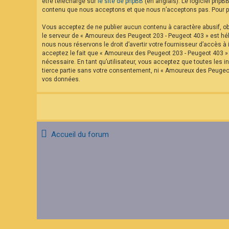
être téléchargé sur
le site de phpBB
(en anglais). Le logiciel phpB
contenu que nous acceptons et que nous n’acceptons pas. Pour pl
Vous acceptez de ne publier aucun contenu à caractère abusif, obs
le serveur de « Amoureux des Peugeot 203 - Peugeot 403 » est hébe
nous nous réservons le droit d’avertir votre fournisseur d’accès à 
acceptez le fait que « Amoureux des Peugeot 203 - Peugeot 403 » a
nécessaire. En tant qu’utilisateur, vous acceptez que toutes les
tierce partie sans votre consentement, ni « Amoureux des Peugeo
vos données.
Accueil du forum