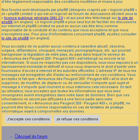
d’être légalement responsable des conditions modifiées et mises à jour.
Nos forums sont développés par phpBB (désignés ci-après par « logiciel phpBB »
et « phpBB Limited ») qui est un logiciel de forum de discussions déclaré sous la
«
licence publique générale GNU 2.0
» et qui peut être téléchargé sur
le site de
phpBB
(en anglais). Le logiciel phpBB a pour seul but de faciliter les discussions
sur internet et phpBB Limited ne peut en aucun cas être tenu comme
responsable de la conduite et du contenu que nous acceptons et que nous
n’acceptons pas. Pour plus d’informations concernant phpBB, veuillez consulter
le site de phpBB
(en anglais).
Vous acceptez de ne publier aucun contenu à caractère abusif, obscène,
vulgaire, diffamatoire, choquant, menaçant, pornographique, etc. qui pourrait
transgresser la législation de votre pays, du pays dans lequel le serveur de
« Amoureux des Peugeot 203 - Peugeot 403 » est hébergé ou encore la loi
internationale. Si vous ne respectez pas ces dispositions, vous vous exposez à un
bannissement immédiat et définitif et nous nous réservons le droit d’avertir votre
fournisseur d’accès à internet et les autorités officielles. L’adresse IP de tous les
messages est enregistrée afin d’aider au renforcement de ces conditions. Vous
acceptez le fait que « Amoureux des Peugeot 203 - Peugeot 403 » ait le droit de
supprimer, de modifier, de déplacer ou de verrouiller n’importe quel sujet et
message à n’importe quel moment si nous estimons cela nécessaire. En tant
qu’utilisateur, vous acceptez que toutes les informations que vous avez
renseignées soient enregistrées dans notre base de données. Bien que ces
informations ne seront pas diffusées à une tierce partie sans votre
consentement, ni « Amoureux des Peugeot 203 - Peugeot 403 », ni phpBB, ne
pourront être tenus comme responsables en cas de tentative de piratage
informatique visant à compromettre vos données.
Accueil du forum