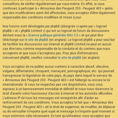
conseillons de vérifier régulièrement par vous-même. En effet, si vous
continuez à participer à « Amoureux des Peugeot 203 - Peugeot 403 » après
que des modifications aient été effectuées, vous acceptez d’être légalement
responsable des conditions modifiées et mises à jour.
Nos forums sont développés par phpBB (désignés ci-après par « logiciel
phpBB » et « phpBB Limited ») qui est un logiciel de forum de discussions
déclaré sous la «
licence publique générale GNU 2.0
» et qui peut être
téléchargé sur
le site de phpBB
(en anglais). Le logiciel phpBB a pour seul but
de faciliter les discussions sur internet et phpBB Limited ne peut en aucun
cas être tenu comme responsable de la conduite et du contenu que nous
acceptons et que nous n’acceptons pas. Pour plus d’informations
concernant phpBB, veuillez consulter
le site de phpBB
(en anglais).
Vous acceptez de ne publier aucun contenu à caractère abusif, obscène,
vulgaire, diffamatoire, choquant, menaçant, pornographique, etc. qui pourrait
transgresser la législation de votre pays, du pays dans lequel le serveur de
« Amoureux des Peugeot 203 - Peugeot 403 » est hébergé ou encore la loi
internationale. Si vous ne respectez pas ces dispositions, vous vous
exposez à un bannissement immédiat et définitif et nous nous réservons le
droit d’avertir votre fournisseur d’accès à internet et les autorités officielles.
L’adresse IP de tous les messages est enregistrée afin d’aider au
renforcement de ces conditions. Vous acceptez le fait que « Amoureux des
Peugeot 203 - Peugeot 403 » ait le droit de supprimer, de modifier, de déplacer
ou de verrouiller n’importe quel sujet et message à n’importe quel moment si
nous estimons cela nécessaire. En tant qu’utilisateur, vous acceptez que