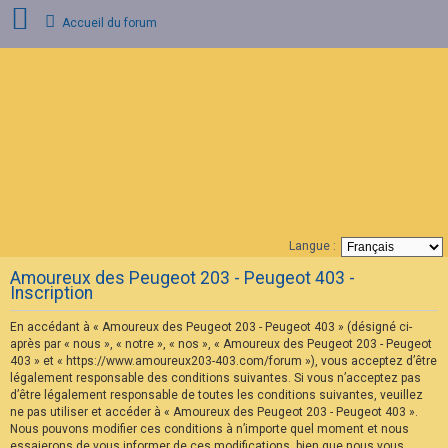
Accueil du forum
C
o
n
n
e
x
i
o
n
Langue :
F
Amoureux des Peugeot 203 - Peugeot 403 -
A
Inscription
Q
En accédant à « Amoureux des Peugeot 203 - Peugeot 403 » (désigné ci-
après par « nous », « notre », « nos », « Amoureux des Peugeot 203 - Peugeot
403 » et « https://www.amoureux203-403.com/forum »), vous acceptez d’être
légalement responsable des conditions suivantes. Si vous n’acceptez pas
d’être légalement responsable de toutes les conditions suivantes, veuillez
ne pas utiliser et accéder à « Amoureux des Peugeot 203 - Peugeot 403 ».
Nous pouvons modifier ces conditions à n’importe quel moment et nous
essaierons de vous informer de ces modifications, bien que nous vous