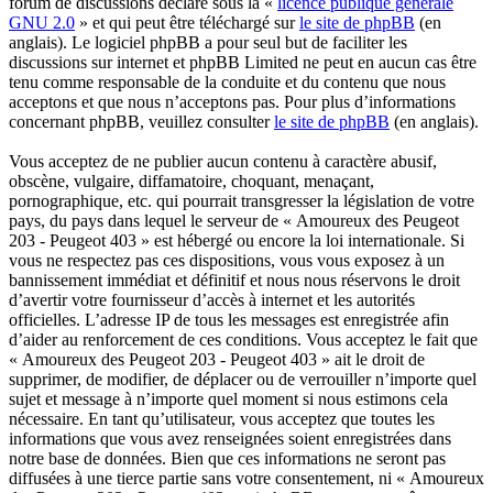
forum de discussions déclaré sous la «
licence publique générale
GNU 2.0
» et qui peut être téléchargé sur
le site de phpBB
(en
anglais). Le logiciel phpBB a pour seul but de faciliter les
discussions sur internet et phpBB Limited ne peut en aucun cas être
tenu comme responsable de la conduite et du contenu que nous
acceptons et que nous n’acceptons pas. Pour plus d’informations
concernant phpBB, veuillez consulter
le site de phpBB
(en anglais).
Vous acceptez de ne publier aucun contenu à caractère abusif,
obscène, vulgaire, diffamatoire, choquant, menaçant,
pornographique, etc. qui pourrait transgresser la législation de votre
pays, du pays dans lequel le serveur de « Amoureux des Peugeot
203 - Peugeot 403 » est hébergé ou encore la loi internationale. Si
vous ne respectez pas ces dispositions, vous vous exposez à un
bannissement immédiat et définitif et nous nous réservons le droit
d’avertir votre fournisseur d’accès à internet et les autorités
officielles. L’adresse IP de tous les messages est enregistrée afin
d’aider au renforcement de ces conditions. Vous acceptez le fait que
« Amoureux des Peugeot 203 - Peugeot 403 » ait le droit de
supprimer, de modifier, de déplacer ou de verrouiller n’importe quel
sujet et message à n’importe quel moment si nous estimons cela
nécessaire. En tant qu’utilisateur, vous acceptez que toutes les
informations que vous avez renseignées soient enregistrées dans
notre base de données. Bien que ces informations ne seront pas
diffusées à une tierce partie sans votre consentement, ni « Amoureux