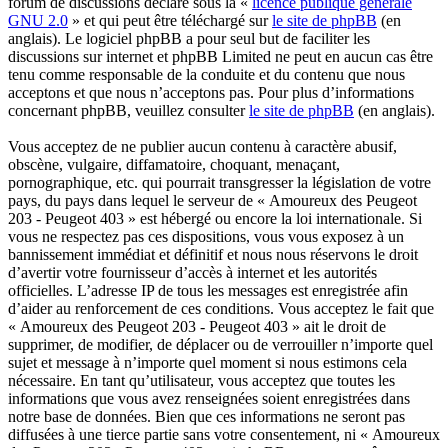
forum de discussions déclaré sous la «
licence publique générale
GNU 2.0
» et qui peut être téléchargé sur
le site de phpBB
(en
anglais). Le logiciel phpBB a pour seul but de faciliter les
discussions sur internet et phpBB Limited ne peut en aucun cas être
tenu comme responsable de la conduite et du contenu que nous
acceptons et que nous n’acceptons pas. Pour plus d’informations
concernant phpBB, veuillez consulter
le site de phpBB
(en anglais).
Vous acceptez de ne publier aucun contenu à caractère abusif,
obscène, vulgaire, diffamatoire, choquant, menaçant,
pornographique, etc. qui pourrait transgresser la législation de votre
pays, du pays dans lequel le serveur de « Amoureux des Peugeot
203 - Peugeot 403 » est hébergé ou encore la loi internationale. Si
vous ne respectez pas ces dispositions, vous vous exposez à un
bannissement immédiat et définitif et nous nous réservons le droit
d’avertir votre fournisseur d’accès à internet et les autorités
officielles. L’adresse IP de tous les messages est enregistrée afin
d’aider au renforcement de ces conditions. Vous acceptez le fait que
« Amoureux des Peugeot 203 - Peugeot 403 » ait le droit de
supprimer, de modifier, de déplacer ou de verrouiller n’importe quel
sujet et message à n’importe quel moment si nous estimons cela
nécessaire. En tant qu’utilisateur, vous acceptez que toutes les
informations que vous avez renseignées soient enregistrées dans
notre base de données. Bien que ces informations ne seront pas
diffusées à une tierce partie sans votre consentement, ni « Amoureux