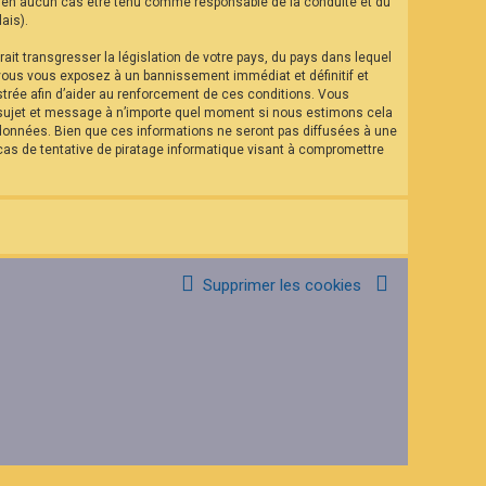
eut en aucun cas être tenu comme responsable de la conduite et du
ais).
it transgresser la législation de votre pays, du pays dans lequel
 vous vous exposez à un bannissement immédiat et définitif et
istrée afin d’aider au renforcement de ces conditions. Vous
el sujet et message à n’importe quel moment si nous estimons cela
 données. Bien que ces informations ne seront pas diffusées à une
as de tentative de piratage informatique visant à compromettre
Supprimer les cookies