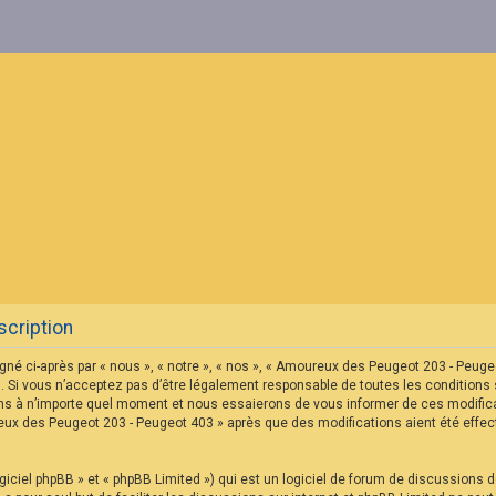
cription
né ci-après par « nous », « notre », « nos », « Amoureux des Peugeot 203 - Peu
 Si vous n’acceptez pas d’être légalement responsable de toutes les conditions s
s à n’importe quel moment et nous essaierons de vous informer de ces modificat
reux des Peugeot 203 - Peugeot 403 » après que des modifications aient été eff
iciel phpBB » et « phpBB Limited ») qui est un logiciel de forum de discussions 