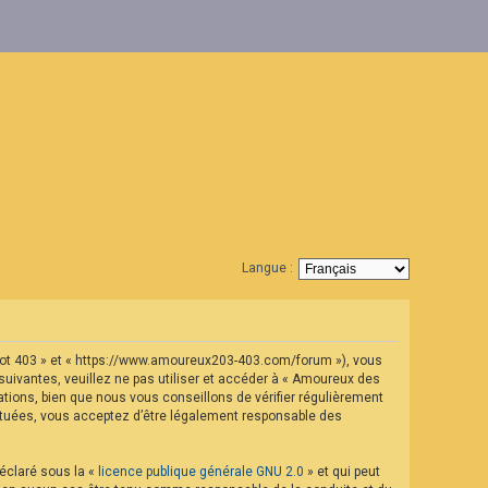
Langue :
geot 403 » et « https://www.amoureux203-403.com/forum »), vous
uivantes, veuillez ne pas utiliser et accéder à « Amoureux des
ions, bien que nous vous conseillons de vérifier régulièrement
ectuées, vous acceptez d’être légalement responsable des
déclaré sous la «
licence publique générale GNU 2.0
» et qui peut