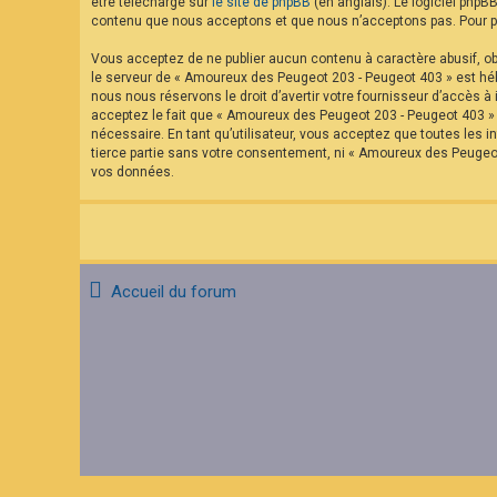
être téléchargé sur
le site de phpBB
(en anglais). Le logiciel phpB
contenu que nous acceptons et que nous n’acceptons pas. Pour pl
Vous acceptez de ne publier aucun contenu à caractère abusif, obs
le serveur de « Amoureux des Peugeot 203 - Peugeot 403 » est hébe
nous nous réservons le droit d’avertir votre fournisseur d’accès à 
acceptez le fait que « Amoureux des Peugeot 203 - Peugeot 403 » a
nécessaire. En tant qu’utilisateur, vous acceptez que toutes les
tierce partie sans votre consentement, ni « Amoureux des Peugeo
vos données.
Accueil du forum