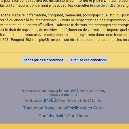
B a pour seul but de faciliter les discussions sur internet et phpBB Limited ne p
us d’informations concernant phpBB, veuillez consulter
le site de phpBB
(en angl
cène, vulgaire, diffamatoire, choquant, menaçant, pornographique, etc. qui pourra
rgé ou encore la loi internationale. Si vous ne respectez pas ces dispositions,
internet et les autorités officielles. L’adresse IP de tous les messages est enreg
it le droit de supprimer, de modifier, de déplacer ou de verrouiller n’importe qu
 informations que vous avez renseignées soient enregistrées dans notre base de
t 203 - Peugeot 403 », ni phpBB, ne pourront être tenus comme responsables en c
MannixMD
*
Amoureux203403 style by
, adapté par Nicosfly
*
Style Version 1.1.9
phpBB
Développé par
® Forum Software © phpBB Limited
Traduction française officielle
Miles Cellar
©
Confidentialité
Conditions
|