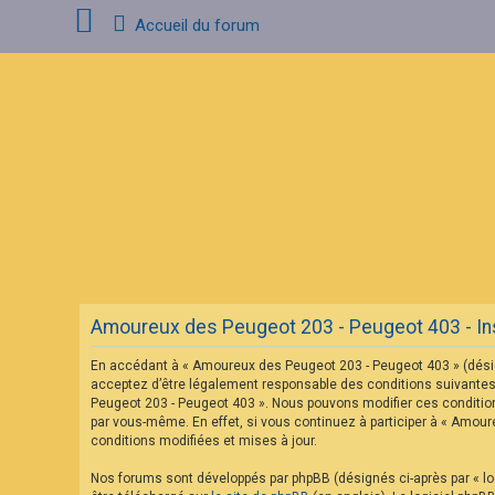
Accueil du forum
C
o
n
n
e
x
i
o
n
F
A
Amoureux des Peugeot 203 - Peugeot 403 - Ins
Q
En accédant à « Amoureux des Peugeot 203 - Peugeot 403 » (désig
acceptez d’être légalement responsable des conditions suivantes.
Peugeot 203 - Peugeot 403 ». Nous pouvons modifier ces condition
par vous-même. En effet, si vous continuez à participer à « Amou
conditions modifiées et mises à jour.
Nos forums sont développés par phpBB (désignés ci-après par « log