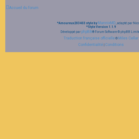
Accueil du forum
MannixMD
*
Amoureux203403 style by
, adapté par Nic
*
Style Version 1.1.9
phpBB
Développé par
® Forum Software © phpBB Limit
Traduction française officielle
Miles Cellar
©
Confidentialité
Conditions
|