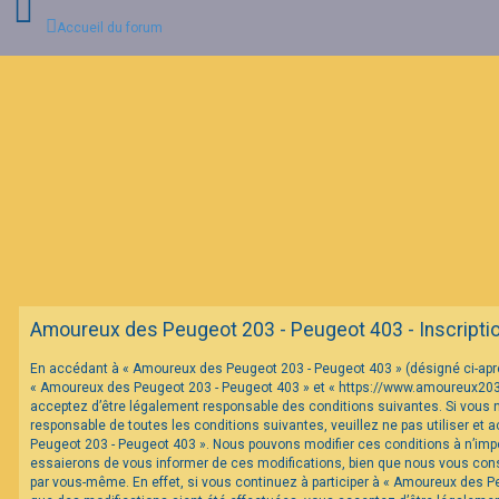
Accueil du forum
C
o
n
n
e
x
i
o
n
F
Amoureux des Peugeot 203 - Peugeot 403 - Inscripti
A
Q
En accédant à « Amoureux des Peugeot 203 - Peugeot 403 » (désigné ci-après 
« Amoureux des Peugeot 203 - Peugeot 403 » et « https://www.amoureux20
acceptez d’être légalement responsable des conditions suivantes. Si vous 
responsable de toutes les conditions suivantes, veuillez ne pas utiliser et
Peugeot 203 - Peugeot 403 ». Nous pouvons modifier ces conditions à n’im
essaierons de vous informer de ces modifications, bien que nous vous conse
par vous-même. En effet, si vous continuez à participer à « Amoureux des P