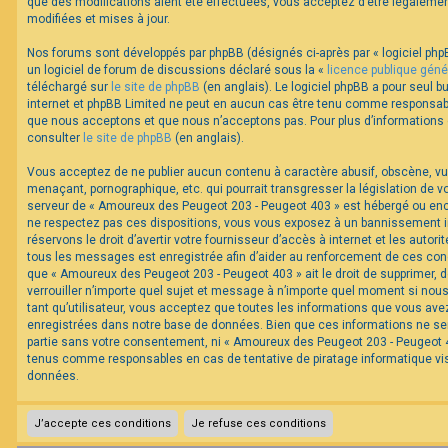
que des modifications aient été effectuées, vous acceptez d’être légaleme
modifiées et mises à jour.
Nos forums sont développés par phpBB (désignés ci-après par « logiciel phpB
un logiciel de forum de discussions déclaré sous la «
licence publique géné
téléchargé sur
le site de phpBB
(en anglais). Le logiciel phpBB a pour seul bu
internet et phpBB Limited ne peut en aucun cas être tenu comme responsabl
que nous acceptons et que nous n’acceptons pas. Pour plus d’informations
consulter
le site de phpBB
(en anglais).
Vous acceptez de ne publier aucun contenu à caractère abusif, obscène, vul
menaçant, pornographique, etc. qui pourrait transgresser la législation de v
serveur de « Amoureux des Peugeot 203 - Peugeot 403 » est hébergé ou encor
ne respectez pas ces dispositions, vous vous exposez à un bannissement im
réservons le droit d’avertir votre fournisseur d’accès à internet et les autorit
tous les messages est enregistrée afin d’aider au renforcement de ces cond
que « Amoureux des Peugeot 203 - Peugeot 403 » ait le droit de supprimer, d
verrouiller n’importe quel sujet et message à n’importe quel moment si nou
tant qu’utilisateur, vous acceptez que toutes les informations que vous av
enregistrées dans notre base de données. Bien que ces informations ne ser
partie sans votre consentement, ni « Amoureux des Peugeot 203 - Peugeot 40
tenus comme responsables en cas de tentative de piratage informatique v
données.