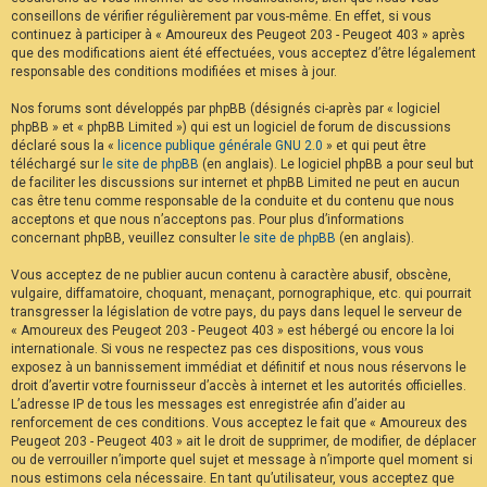
conseillons de vérifier régulièrement par vous-même. En effet, si vous
continuez à participer à « Amoureux des Peugeot 203 - Peugeot 403 » après
que des modifications aient été effectuées, vous acceptez d’être légalement
responsable des conditions modifiées et mises à jour.
Nos forums sont développés par phpBB (désignés ci-après par « logiciel
phpBB » et « phpBB Limited ») qui est un logiciel de forum de discussions
déclaré sous la «
licence publique générale GNU 2.0
» et qui peut être
téléchargé sur
le site de phpBB
(en anglais). Le logiciel phpBB a pour seul but
de faciliter les discussions sur internet et phpBB Limited ne peut en aucun
cas être tenu comme responsable de la conduite et du contenu que nous
acceptons et que nous n’acceptons pas. Pour plus d’informations
concernant phpBB, veuillez consulter
le site de phpBB
(en anglais).
Vous acceptez de ne publier aucun contenu à caractère abusif, obscène,
vulgaire, diffamatoire, choquant, menaçant, pornographique, etc. qui pourrait
transgresser la législation de votre pays, du pays dans lequel le serveur de
« Amoureux des Peugeot 203 - Peugeot 403 » est hébergé ou encore la loi
internationale. Si vous ne respectez pas ces dispositions, vous vous
exposez à un bannissement immédiat et définitif et nous nous réservons le
droit d’avertir votre fournisseur d’accès à internet et les autorités officielles.
L’adresse IP de tous les messages est enregistrée afin d’aider au
renforcement de ces conditions. Vous acceptez le fait que « Amoureux des
Peugeot 203 - Peugeot 403 » ait le droit de supprimer, de modifier, de déplacer
ou de verrouiller n’importe quel sujet et message à n’importe quel moment si
nous estimons cela nécessaire. En tant qu’utilisateur, vous acceptez que