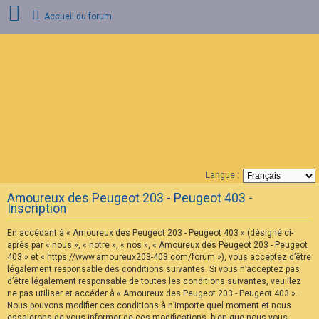
Accueil du forum
C
o
n
n
e
x
i
o
n
Langue :
F
Amoureux des Peugeot 203 - Peugeot 403 -
A
Inscription
Q
En accédant à « Amoureux des Peugeot 203 - Peugeot 403 » (désigné ci-
après par « nous », « notre », « nos », « Amoureux des Peugeot 203 - Peugeot
403 » et « https://www.amoureux203-403.com/forum »), vous acceptez d’être
légalement responsable des conditions suivantes. Si vous n’acceptez pas
d’être légalement responsable de toutes les conditions suivantes, veuillez
ne pas utiliser et accéder à « Amoureux des Peugeot 203 - Peugeot 403 ».
Nous pouvons modifier ces conditions à n’importe quel moment et nous
essaierons de vous informer de ces modifications, bien que nous vous