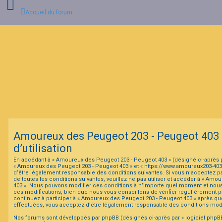
Accueil du forum
C
o
n
n
e
x
i
o
n
Amoureux des Peugeot 203 - Peugeot 403 
I
d’utilisation
n
s
En accédant à « Amoureux des Peugeot 203 - Peugeot 403 » (désigné ci-après par
c
« Amoureux des Peugeot 203 - Peugeot 403 » et « https://www.amoureux203-40
r
d’être légalement responsable des conditions suivantes. Si vous n’acceptez p
i
de toutes les conditions suivantes, veuillez ne pas utiliser et accéder à « Am
p
403 ». Nous pouvons modifier ces conditions à n’importe quel moment et nou
t
ces modifications, bien que nous vous conseillons de vérifier régulièrement p
i
continuez à participer à « Amoureux des Peugeot 203 - Peugeot 403 » après que
o
effectuées, vous acceptez d’être légalement responsable des conditions modif
n
Nos forums sont développés par phpBB (désignés ci-après par « logiciel phpBB 