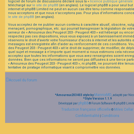
logiciel de forum de discussions déclaré sous la «
licence publique générale
téléchargé sur
le site de phpBB
(en anglais). Le logiciel phpBB a pour seul but 
internet et phpBB Limited ne peut en aucun cas être tenu comme responsable
F
nous acceptons et que nous n’acceptons pas. Pour plus d’informations concer
A
le site de phpBB
(en anglais).
Q
Vous acceptez de ne publier aucun contenu à caractère abusif, obscène, vulga
menaçant, pornographique, etc. qui pourrait transgresser la législation de votr
serveur de « Amoureux des Peugeot 203 - Peugeot 403 » est hébergé ou encore l
respectez pas ces dispositions, vous vous exposez à un bannissement immédiat
réservons le droit d’avertir votre fournisseur d’accès à internet et les autorités o
messages est enregistrée afin d’aider au renforcement de ces conditions. Vo
des Peugeot 203 - Peugeot 403 » ait le droit de supprimer, de modifier, de dépl
quel sujet et message à n’importe quel moment si nous estimons cela nécessair
acceptez que toutes les informations que vous avez renseignées soient enreg
données. Bien que ces informations ne seront pas diffusées à une tierce part
« Amoureux des Peugeot 203 - Peugeot 403 », ni phpBB, ne pourront être te
tentative de piratage informatique visant à compromettre vos données.
Accueil du forum
MannixMD
*
Amoureux203403 style by
, adapté par Nic
*
Style Version 1.1.9
phpBB
Développé par
® Forum Software © phpBB Limit
Traduction française officielle
Miles Cellar
©
Confidentialité
Conditions
|