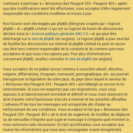
continuez à participer à « Amoureux des Peugeot 203 - Peugeot 403 » après
F
A
que des modifications aient été effectuées, vous acceptez d’être légalement
Q
responsable des conditions modifiées et mises à jour.
Nos forums sont développés par phpBB (désignés ci-après par « logiciel
phpBB » et « phpBB Limited ») qui est un logiciel de forum de discussions
déclaré sous la «
licence publique générale GNU 2.0
» et qui peut être
téléchargé sur
le site de phpBB
(en anglais). Le logiciel phpBB a pour seul but
de faciliter les discussions sur internet et phpBB Limited ne peut en aucun
cas être tenu comme responsable de la conduite et du contenu que nous
acceptons et que nous n’acceptons pas. Pour plus d’informations
concernant phpBB, veuillez consulter
le site de phpBB
(en anglais).
Vous acceptez de ne publier aucun contenu à caractère abusif, obscène,
vulgaire, diffamatoire, choquant, menaçant, pornographique, etc. qui pourrait
transgresser la législation de votre pays, du pays dans lequel le serveur de
« Amoureux des Peugeot 203 - Peugeot 403 » est hébergé ou encore la loi
internationale. Si vous ne respectez pas ces dispositions, vous vous
exposez à un bannissement immédiat et définitif et nous nous réservons le
droit d’avertir votre fournisseur d’accès à internet et les autorités officielles.
L’adresse IP de tous les messages est enregistrée afin d’aider au
renforcement de ces conditions. Vous acceptez le fait que « Amoureux des
Peugeot 203 - Peugeot 403 » ait le droit de supprimer, de modifier, de déplacer
ou de verrouiller n’importe quel sujet et message à n’importe quel moment si
nous estimons cela nécessaire. En tant qu’utilisateur, vous acceptez que
toutes les informations que vous avez renseignées soient enregistrées