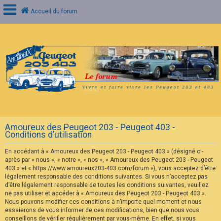
Accueil du forum
C
o
n
n
e
x
i
o
n
Amoureux des Peugeot 203 - Peugeot 403 -
I
Conditions d’utilisation
n
s
En accédant à « Amoureux des Peugeot 203 - Peugeot 403 » (désigné ci-
c
r
après par « nous », « notre », « nos », « Amoureux des Peugeot 203 - Peugeot
i
403 » et « https://www.amoureux203-403.com/forum »), vous acceptez d’être
p
légalement responsable des conditions suivantes. Si vous n’acceptez pas
t
d’être légalement responsable de toutes les conditions suivantes, veuillez
i
ne pas utiliser et accéder à « Amoureux des Peugeot 203 - Peugeot 403 ».
o
n
Nous pouvons modifier ces conditions à n’importe quel moment et nous
essaierons de vous informer de ces modifications, bien que nous vous
conseillons de vérifier régulièrement par vous-même. En effet, si vous