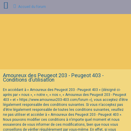
Accueil du forum
C
o
n
n
e
x
i
o
n
Amoureux des Peugeot 203 - Peugeot 403 -
I
Conditions d’utilisation
n
s
En accédant à « Amoureux des Peugeot 203 - Peugeot 403 » (désigné ci-
c
r
après par « nous », « notre », « nos », « Amoureux des Peugeot 203 - Peugeot
i
403 » et « https://www.amoureux203-403.com/forum »), vous acceptez d’être
p
légalement responsable des conditions suivantes. Si vous n’acceptez pas
t
d’être légalement responsable de toutes les conditions suivantes, veuillez
i
ne pas utiliser et accéder à « Amoureux des Peugeot 203 - Peugeot 403 ».
o
n
Nous pouvons modifier ces conditions à n’importe quel moment et nous
essaierons de vous informer de ces modifications, bien que nous vous
conseillons de vérifier régulièrement par vous-même. En effet, si vous