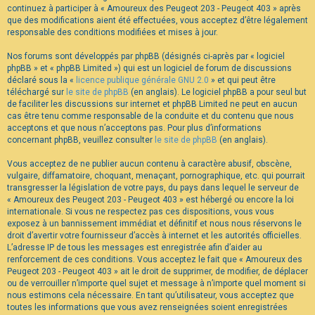
continuez à participer à « Amoureux des Peugeot 203 - Peugeot 403 » après
F
A
que des modifications aient été effectuées, vous acceptez d’être légalement
Q
responsable des conditions modifiées et mises à jour.
Nos forums sont développés par phpBB (désignés ci-après par « logiciel
phpBB » et « phpBB Limited ») qui est un logiciel de forum de discussions
déclaré sous la «
licence publique générale GNU 2.0
» et qui peut être
téléchargé sur
le site de phpBB
(en anglais). Le logiciel phpBB a pour seul but
de faciliter les discussions sur internet et phpBB Limited ne peut en aucun
cas être tenu comme responsable de la conduite et du contenu que nous
acceptons et que nous n’acceptons pas. Pour plus d’informations
concernant phpBB, veuillez consulter
le site de phpBB
(en anglais).
Vous acceptez de ne publier aucun contenu à caractère abusif, obscène,
vulgaire, diffamatoire, choquant, menaçant, pornographique, etc. qui pourrait
transgresser la législation de votre pays, du pays dans lequel le serveur de
« Amoureux des Peugeot 203 - Peugeot 403 » est hébergé ou encore la loi
internationale. Si vous ne respectez pas ces dispositions, vous vous
exposez à un bannissement immédiat et définitif et nous nous réservons le
droit d’avertir votre fournisseur d’accès à internet et les autorités officielles.
L’adresse IP de tous les messages est enregistrée afin d’aider au
renforcement de ces conditions. Vous acceptez le fait que « Amoureux des
Peugeot 203 - Peugeot 403 » ait le droit de supprimer, de modifier, de déplacer
ou de verrouiller n’importe quel sujet et message à n’importe quel moment si
nous estimons cela nécessaire. En tant qu’utilisateur, vous acceptez que
toutes les informations que vous avez renseignées soient enregistrées