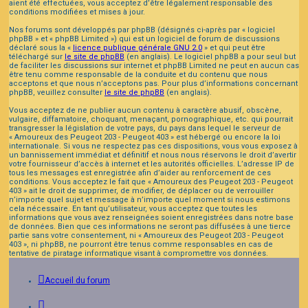
aient été effectuées, vous acceptez d’être légalement responsable des
conditions modifiées et mises à jour.
Nos forums sont développés par phpBB (désignés ci-après par « logiciel
phpBB » et « phpBB Limited ») qui est un logiciel de forum de discussions
déclaré sous la «
licence publique générale GNU 2.0
» et qui peut être
téléchargé sur
le site de phpBB
(en anglais). Le logiciel phpBB a pour seul but
de faciliter les discussions sur internet et phpBB Limited ne peut en aucun cas
être tenu comme responsable de la conduite et du contenu que nous
acceptons et que nous n’acceptons pas. Pour plus d’informations concernant
phpBB, veuillez consulter
le site de phpBB
(en anglais).
Vous acceptez de ne publier aucun contenu à caractère abusif, obscène,
vulgaire, diffamatoire, choquant, menaçant, pornographique, etc. qui pourrait
transgresser la législation de votre pays, du pays dans lequel le serveur de
« Amoureux des Peugeot 203 - Peugeot 403 » est hébergé ou encore la loi
internationale. Si vous ne respectez pas ces dispositions, vous vous exposez à
un bannissement immédiat et définitif et nous nous réservons le droit d’avertir
votre fournisseur d’accès à internet et les autorités officielles. L’adresse IP de
tous les messages est enregistrée afin d’aider au renforcement de ces
conditions. Vous acceptez le fait que « Amoureux des Peugeot 203 - Peugeot
403 » ait le droit de supprimer, de modifier, de déplacer ou de verrouiller
n’importe quel sujet et message à n’importe quel moment si nous estimons
cela nécessaire. En tant qu’utilisateur, vous acceptez que toutes les
informations que vous avez renseignées soient enregistrées dans notre base
de données. Bien que ces informations ne seront pas diffusées à une tierce
partie sans votre consentement, ni « Amoureux des Peugeot 203 - Peugeot
403 », ni phpBB, ne pourront être tenus comme responsables en cas de
tentative de piratage informatique visant à compromettre vos données.
Accueil du forum