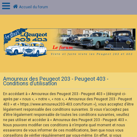
Accueil du forum
C
o
n
n
e
x
i
o
n
Amoureux des Peugeot 203 - Peugeot 403 -
I
Conditions d’utilisation
n
s
En accédant à « Amoureux des Peugeot 203 - Peugeot 403 » (désigné ci-
c
r
après par « nous », « notre », « nos », « Amoureux des Peugeot 203 - Peugeot
i
403 » et « https://www.amoureux203-403.com/forum »), vous acceptez d’être
p
légalement responsable des conditions suivantes. Si vous n’acceptez pas
t
d’être légalement responsable de toutes les conditions suivantes, veuillez
i
ne pas utiliser et accéder à « Amoureux des Peugeot 203 - Peugeot 403 ».
o
n
Nous pouvons modifier ces conditions à n’importe quel moment et nous
essaierons de vous informer de ces modifications, bien que nous vous
conseillons de vérifier régulièrement par vous-même. En effet, si vous