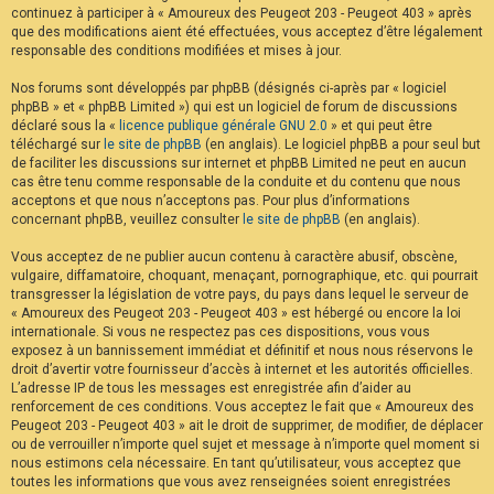
continuez à participer à « Amoureux des Peugeot 203 - Peugeot 403 » après
F
A
que des modifications aient été effectuées, vous acceptez d’être légalement
Q
responsable des conditions modifiées et mises à jour.
Nos forums sont développés par phpBB (désignés ci-après par « logiciel
phpBB » et « phpBB Limited ») qui est un logiciel de forum de discussions
déclaré sous la «
licence publique générale GNU 2.0
» et qui peut être
téléchargé sur
le site de phpBB
(en anglais). Le logiciel phpBB a pour seul but
de faciliter les discussions sur internet et phpBB Limited ne peut en aucun
cas être tenu comme responsable de la conduite et du contenu que nous
acceptons et que nous n’acceptons pas. Pour plus d’informations
concernant phpBB, veuillez consulter
le site de phpBB
(en anglais).
Vous acceptez de ne publier aucun contenu à caractère abusif, obscène,
vulgaire, diffamatoire, choquant, menaçant, pornographique, etc. qui pourrait
transgresser la législation de votre pays, du pays dans lequel le serveur de
« Amoureux des Peugeot 203 - Peugeot 403 » est hébergé ou encore la loi
internationale. Si vous ne respectez pas ces dispositions, vous vous
exposez à un bannissement immédiat et définitif et nous nous réservons le
droit d’avertir votre fournisseur d’accès à internet et les autorités officielles.
L’adresse IP de tous les messages est enregistrée afin d’aider au
renforcement de ces conditions. Vous acceptez le fait que « Amoureux des
Peugeot 203 - Peugeot 403 » ait le droit de supprimer, de modifier, de déplacer
ou de verrouiller n’importe quel sujet et message à n’importe quel moment si
nous estimons cela nécessaire. En tant qu’utilisateur, vous acceptez que
toutes les informations que vous avez renseignées soient enregistrées