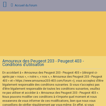
Accueil du forum
C
o
n
n
e
x
i
o
n
Amoureux des Peugeot 203 - Peugeot 403 -
I
Conditions d’utilisation
n
s
En accédant à « Amoureux des Peugeot 203 - Peugeot 403 » (désigné ci-
c
r
après par « nous », « notre », « nos », « Amoureux des Peugeot 203 - Peugeot
i
403 » et « https://www.amoureux203-403.com/forum »), vous acceptez d’être
p
légalement responsable des conditions suivantes. Si vous n’acceptez pas
t
d’être légalement responsable de toutes les conditions suivantes, veuillez
i
ne pas utiliser et accéder à « Amoureux des Peugeot 203 - Peugeot 403 ».
o
n
Nous pouvons modifier ces conditions à n’importe quel moment et nous
essaierons de vous informer de ces modifications, bien que nous vous
conseillons de vérifier régulièrement par vous-même. En effet, si vous