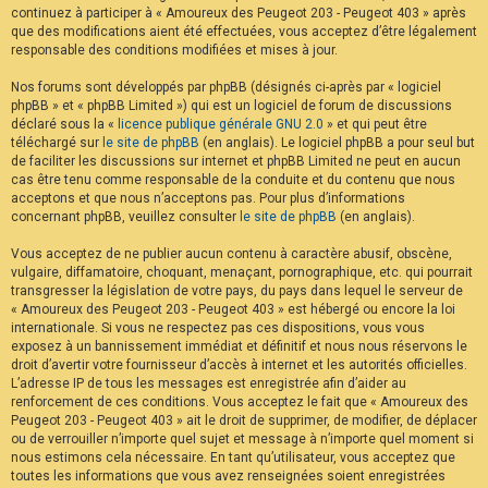
continuez à participer à « Amoureux des Peugeot 203 - Peugeot 403 » après
F
A
que des modifications aient été effectuées, vous acceptez d’être légalement
Q
responsable des conditions modifiées et mises à jour.
Nos forums sont développés par phpBB (désignés ci-après par « logiciel
phpBB » et « phpBB Limited ») qui est un logiciel de forum de discussions
déclaré sous la «
licence publique générale GNU 2.0
» et qui peut être
téléchargé sur
le site de phpBB
(en anglais). Le logiciel phpBB a pour seul but
de faciliter les discussions sur internet et phpBB Limited ne peut en aucun
cas être tenu comme responsable de la conduite et du contenu que nous
acceptons et que nous n’acceptons pas. Pour plus d’informations
concernant phpBB, veuillez consulter
le site de phpBB
(en anglais).
Vous acceptez de ne publier aucun contenu à caractère abusif, obscène,
vulgaire, diffamatoire, choquant, menaçant, pornographique, etc. qui pourrait
transgresser la législation de votre pays, du pays dans lequel le serveur de
« Amoureux des Peugeot 203 - Peugeot 403 » est hébergé ou encore la loi
internationale. Si vous ne respectez pas ces dispositions, vous vous
exposez à un bannissement immédiat et définitif et nous nous réservons le
droit d’avertir votre fournisseur d’accès à internet et les autorités officielles.
L’adresse IP de tous les messages est enregistrée afin d’aider au
renforcement de ces conditions. Vous acceptez le fait que « Amoureux des
Peugeot 203 - Peugeot 403 » ait le droit de supprimer, de modifier, de déplacer
ou de verrouiller n’importe quel sujet et message à n’importe quel moment si
nous estimons cela nécessaire. En tant qu’utilisateur, vous acceptez que
toutes les informations que vous avez renseignées soient enregistrées