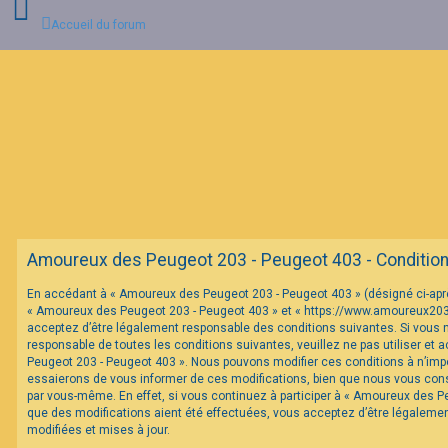
Accueil du forum
C
o
n
n
e
x
i
o
n
Amoureux des Peugeot 203 - Peugeot 403 - Conditions 
I
En accédant à « Amoureux des Peugeot 203 - Peugeot 403 » (désigné ci-après 
n
« Amoureux des Peugeot 203 - Peugeot 403 » et « https://www.amoureux20
s
c
acceptez d’être légalement responsable des conditions suivantes. Si vous 
r
responsable de toutes les conditions suivantes, veuillez ne pas utiliser et
i
Peugeot 203 - Peugeot 403 ». Nous pouvons modifier ces conditions à n’im
p
essaierons de vous informer de ces modifications, bien que nous vous conse
t
par vous-même. En effet, si vous continuez à participer à « Amoureux des P
i
o
que des modifications aient été effectuées, vous acceptez d’être légaleme
n
modifiées et mises à jour.