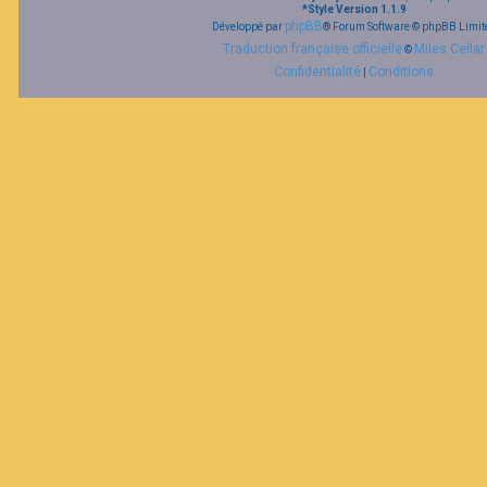
*
Style Version 1.1.9
phpBB
Développé par
® Forum Software © phpBB Limit
Traduction française officielle
Miles Cellar
©
Confidentialité
Conditions
|