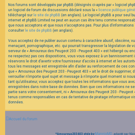
Nos forums sont développés par phpBB (désignés ci-après par « logiciel phpB
un logiciel de forum de discussions déclaré sous la «
licence publique géné
F
téléchargé sur
le site de phpBB
(en anglais). Le logiciel phpBB a pour seul bu
A
internet et phpBB Limited ne peut en aucun cas être tenu comme responsabl
Q
que nous acceptons et que nous n’acceptons pas. Pour plus d’informations
consulter
le site de phpBB
(en anglais).
Vous acceptez de ne publier aucun contenu à caractère abusif, obscène, vul
menaçant, pornographique, etc. qui pourrait transgresser la législation de v
serveur de « Amoureux des Peugeot 203 - Peugeot 403 » est hébergé ou encor
ne respectez pas ces dispositions, vous vous exposez à un bannissement im
réservons le droit d’avertir votre fournisseur d’accès à internet et les autorit
tous les messages est enregistrée afin d’aider au renforcement de ces cond
que « Amoureux des Peugeot 203 - Peugeot 403 » ait le droit de supprimer, d
verrouiller n’importe quel sujet et message à n’importe quel moment si nou
tant qu’utilisateur, vous acceptez que toutes les informations que vous av
enregistrées dans notre base de données. Bien que ces informations ne ser
partie sans votre consentement, ni « Amoureux des Peugeot 203 - Peugeot 40
tenus comme responsables en cas de tentative de piratage informatique v
données.
Accueil du forum
MannixMD
*
Amoureux203403 style by
, adapté par Nic